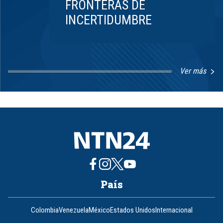
FRONTERAS DE
INCERTIDUMBRE
Ver más
Item
1
of
8
País
Colombia
Venezuela
México
Estados Unidos
Internacional