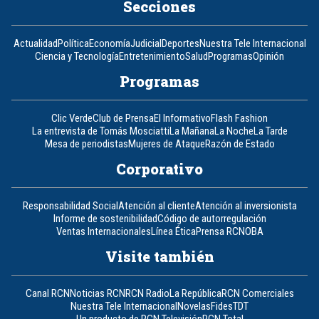
Secciones
Actualidad
Política
Economía
Judicial
Deportes
Nuestra Tele Internacional
Ciencia y Tecnología
Entretenimiento
Salud
Programas
Opinión
Programas
Clic Verde
Club de Prensa
El Informativo
Flash Fashion
La entrevista de Tomás Mosciatti
La Mañana
La Noche
La Tarde
Mesa de periodistas
Mujeres de Ataque
Razón de Estado
Corporativo
Responsabilidad Social
Atención al cliente
Atención al inversionista
Informe de sostenibilidad
Código de autorregulación
Ventas Internacionales
Línea Ética
Prensa RCN
OBA
Visite también
Canal RCN
Noticias RCN
RCN Radio
La República
RCN Comerciales
Nuestra Tele Internacional
Novelas
Fides
TDT