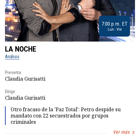
7:00 p.m. ET
Lun - Vie
LA NOCHE
L
Análisis
No
Presenta:
Pr
Claudia Gurisatti
Id
Dirige:
Dir
Claudia Gurisatti
Id
Otro fracaso de la 'Paz Total': Petro despide su
mandato con 22 secuestrados por grupos
criminales
Ver más
Item