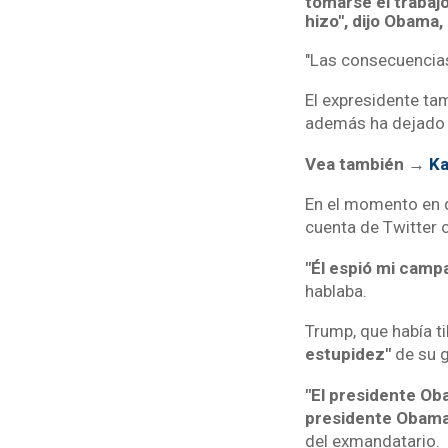
tomarse el trabajo
hizo", dijo Obama
"Las consecuencias
El expresidente ta
además ha dejado
Vea también →
Ka
En el momento en 
cuenta de Twitter
"Él espió mi campa
hablaba.
Trump, que había 
estupidez"
de su g
"El presidente Oba
presidente Obama
del exmandatario.