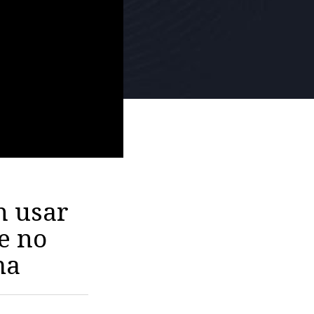
n usar
e no
ma