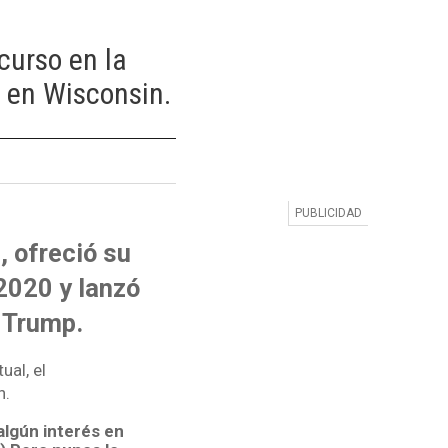
curso en la
 en Wisconsin.
 ofreció su
2020 y lanzó
d Trump.
ual, el
n.
algún interés en