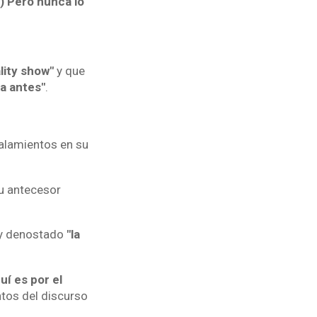
.) Pero nunca lo
lity show"
y que
a antes"
.
alamientos en su
su antecesor
y denostado
"la
uí es por el
ntos del discurso