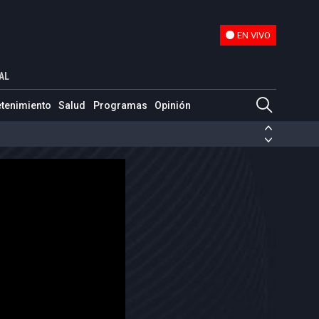
EN VIVO
EN VIVO
ama
AL
etenimiento
Salud
Programas
Opinión
ias de las FARC
ezuela
Nicolás Maduro
Disidencias de las FARC
 en Venezuela
Nicolás Maduro