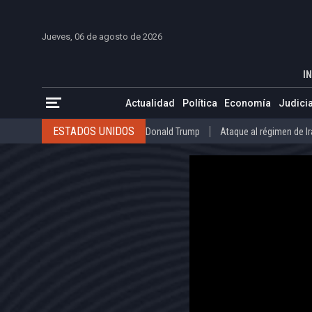
INICIO
COLOMBIA
VENEZUELA
MÉXICO
EST
Jueves, 06 de agosto de 2026
“Trump no ha mostrado interés en usar el 
INICIO
POLÍTICA
IN
ESTADOS UNIDOS
Donald Trump
Ataque al régimen de Irán
Actualidad
Política
Economía
Judicia
INTERNACIONAL
Raúl Castro
José Luis Rodríguez Zapatero
ESTADOS UNIDOS
Donald Trump
Ataque al régimen de I
COLOMBIA
Elecciones Presidenciales en Colombia
Gustavo Petr
INTERNACIONAL
Raúl Castro
José Luis Rodríguez Zapat
VENEZUELA
Juicio contra Maduro
Terremoto en Venezuela
COLOMBIA
Elecciones Presidenciales en Colombia
Gusta
MÉXICO
Claudia Sheinbaum
Mundial 2026
Narcotráfico
C
VENEZUELA
Juicio contra Maduro
Terremoto en Venezue
MÉXICO
Claudia Sheinbaum
Mundial 2026
Narcotráfi