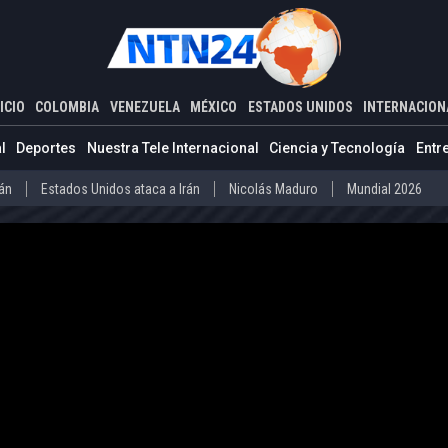
ADOS UNIDOS
INTERNACIONAL
cargo para ayudar a alguien que no sea él o sus amigos”: Barack Ob
ICIO
COLOMBIA
VENEZUELA
MÉXICO
ESTADOS UNIDOS
INTERNACION
Estados Unidos ataca a Irán
Nicolás Maduro
Mundial 2026
l
Deportes
Nuestra Tele Internacional
Ciencia y Tecnología
Entr
Díaz-Canel
Cuba
Mundial 2026
rán
Estados Unidos ataca a Irán
Nicolás Maduro
Mundial 2026
o
Abelardo de la Espriella
Iván Cepeda
Donald Trump
Disidenc
ero
Díaz-Canel
Cuba
Mundial 2026
La Guaira
Delcy Rodríguez
Donald Trump
Presos políticos en Ven
vo Petro
Abelardo de la Espriella
Iván Cepeda
Donald Trump
arteles mexicanos
Donald Trump
la
La Guaira
Delcy Rodríguez
Donald Trump
Presos políticos
co
Carteles mexicanos
Donald Trump