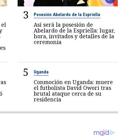
3
Posesión Abelardo de la Espriella
 el
Así será la posesión de
y
Abelardo de la Espriella: lugar,
5
hora, invitados y detalles de la
ceremonia
es
5
Uganda
ras
Conmoción en Uganda: muere
el futbolista David Owori tras
ó
brutal ataque cerca de su
residencia