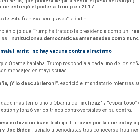
 en serio, que pudiera llegar a sentir el peso del cargo (..
, que entregó el poder a Trump en 2017.
 de este fracaso son graves", añadió.
mbién dijo que Trump ha tratado la presidencia como un
"rea
 las
"instituciones democráticas amenazadas como nunc
mala Harris: "no hay vacuna contra el racismo"
que Obama hablaba, Trump respondía a cada uno de los señ
 con mensajes en mayúsculas.
ña, ¡Y lo descubrieron!"
, escribió el mandatario mientras 
tildado más temprano a Obama de
"ineficaz"
y
"espantoso"
estión y lanzó varios trinos controversiales en su contra.
ma no hizo un buen trabajo. La razón por la que estoy aq
 y Joe Biden"
, señaló a periodistas tras conocerse fragme