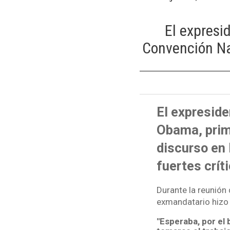
El expresi
Convención Na
El expresid
Obama, prim
discurso en
fuertes crít
Durante la reunión 
exmandatario hizo 
"Esperaba, por el