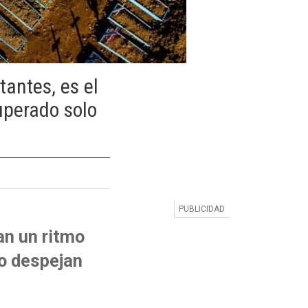
antes, es el
uperado solo
an un ritmo
no despejan