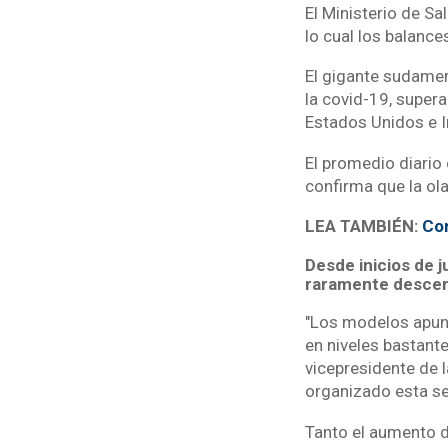
El Ministerio de S
lo cual los balanc
El gigante sudamer
la covid-19, super
Estados Unidos e I
El promedio diario
confirma que la ola
LEA TAMBIÉN:
Con
Desde inicios de 
raramente descend
"Los modelos apunta
en niveles bastant
vicepresidente de 
organizado esta se
Tanto el aumento d