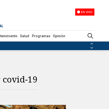
EN VIVO
EN VIVO
AL
etenimiento
Salud
Programas
Opinión
ias de las FARC
ezuela
Nicolás Maduro
Disidencias de las FARC
 en Venezuela
Nicolás Maduro
r covid-19