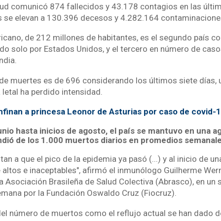
alud comunicó 874 fallecidos y 43.178 contagios en las últi
es se elevan a 130.396 decesos y 4.282.164 contaminacione
icano, de 212 millones de habitantes, es el segundo país 
ado solo por Estados Unidos, y el tercero en número de caso
ndia.
 de muertes es de 696 considerando los últimos siete días, 
 letal ha perdido intensidad.
finan a princesa Leonor de Asturias por caso de covid-1
junio hasta inicios de agosto, el país se mantuvo en una 
ió de los 1.000 muertos diarios en promedios semanale
n a que el pico de la epidemia ya pasó (...) y al inicio de u
e altos e inaceptables", afirmó el inmunólogo Guilherme Wer
la Asociación Brasileña de Salud Colectiva (Abrasco), en un 
mana por la Fundación Oswaldo Cruz (Fiocruz).
el número de muertos como el reflujo actual se han dado 