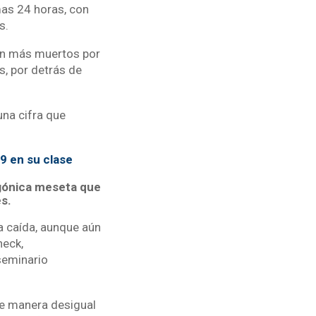
mas 24 horas, con
s.
con más muertos por
s, por detrás de
una cifra que
9 en su clase
agónica meseta que
s.
na caída, aunque aún
neck,
seminario
de manera desigual