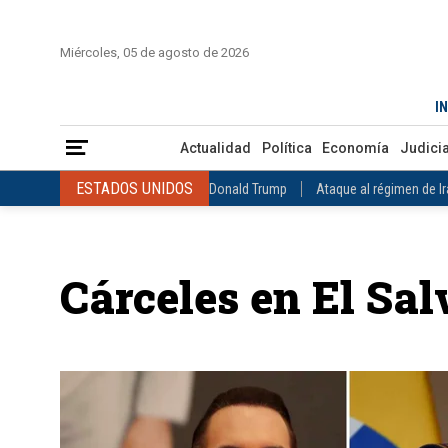
INICIO
COLOMBIA
VENEZUELA
MÉXICO
EST
Miércoles, 05 de agosto de 2026
Actualidad
Política
Economía
Judicial
Deportes
Nuest
IN
ESTADOS UNIDOS
Donald Trump
Ataque al régimen de Irán
Actualidad
Política
Economía
Judicia
INTERNACIONAL
Raúl Castro
José Luis Rodríguez Zapatero
ESTADOS UNIDOS
Donald Trump
Ataque al régimen de I
COLOMBIA
Elecciones Presidenciales en Colombia
Gustavo Petr
INTERNACIONAL
Raúl Castro
José Luis Rodríguez Zapat
VENEZUELA
Juicio contra Maduro
Terremoto en Venezuela
COLOMBIA
Elecciones Presidenciales en Colombia
Gusta
MÉXICO
Claudia Sheinbaum
Mundial 2026
Narcotráfico
C
Cárceles en El Sa
VENEZUELA
Juicio contra Maduro
Terremoto en Venezue
MÉXICO
Claudia Sheinbaum
Mundial 2026
Narcotráfi