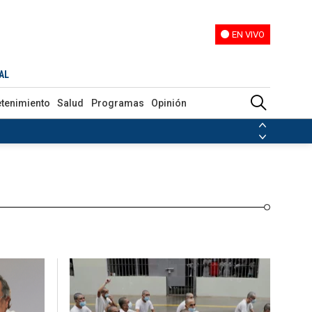
EN VIVO
EN VIVO
Programas
Opinión
AL
etenimiento
Salud
Programas
Opinión
ias de las FARC
ezuela
Nicolás Maduro
Disidencias de las FARC
 en Venezuela
Nicolás Maduro