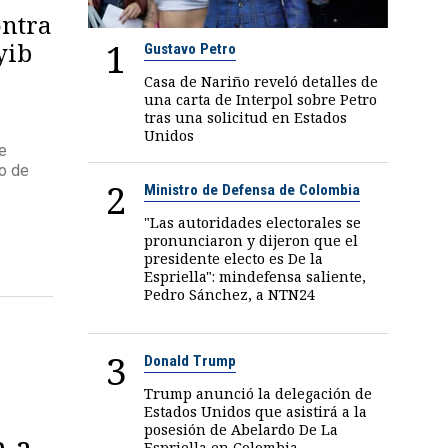
ontra
1
yib
Gustavo Petro
Casa de Nariño reveló detalles de
una carta de Interpol sobre Petro
tras una solicitud en Estados
Unidos
e
o de
2
Ministro de Defensa de Colombia
"Las autoridades electorales se
pronunciaron y dijeron que el
presidente electo es De la
Espriella": mindefensa saliente,
Pedro Sánchez, a NTN24
3
Donald Trump
Trump anunció la delegación de
Estados Unidos que asistirá a la
posesión de Abelardo De La
n a
Espriella en Colombia