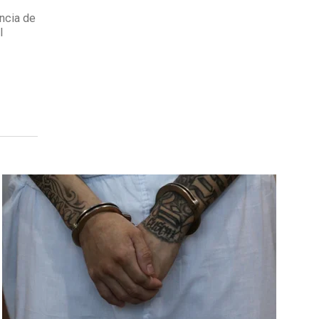
encia de
l