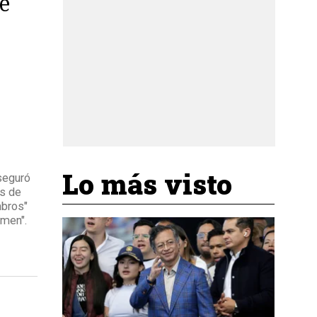
e
Lo más visto
aseguró
as de
mbros"
imen".