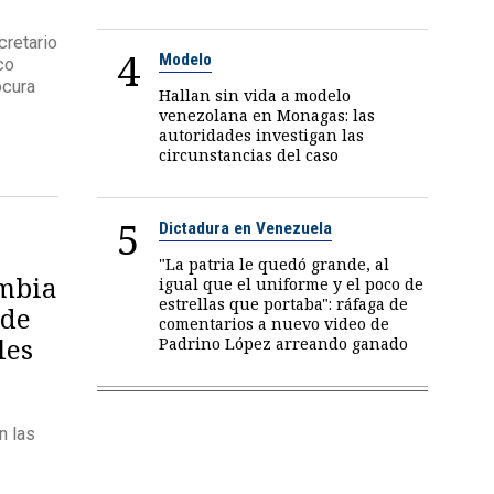
cretario
4
Modelo
co
ocura
Hallan sin vida a modelo
venezolana en Monagas: las
autoridades investigan las
circunstancias del caso
5
Dictadura en Venezuela
"La patria le quedó grande, al
ombia
igual que el uniforme y el poco de
estrellas que portaba": ráfaga de
 de
comentarios a nuevo video de
les
Padrino López arreando ganado
n las