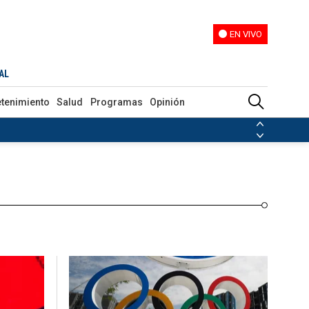
EN VIVO
EN VIVO
Programas
Opinión
AL
etenimiento
Salud
Programas
Opinión
ias de las FARC
ezuela
Nicolás Maduro
Disidencias de las FARC
 en Venezuela
Nicolás Maduro