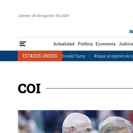
INICIO
COLOMBIA
VENEZUELA
MÉXICO
EST
Jueves, 06 de agosto de 2026
Actualidad
Política
Economía
Judicial
Deportes
Nuest
IN
ESTADOS UNIDOS
Donald Trump
Ataque al régimen de Irán
Actualidad
Política
Economía
Judicia
INTERNACIONAL
Raúl Castro
José Luis Rodríguez Zapatero
ESTADOS UNIDOS
Donald Trump
Ataque al régimen de I
COLOMBIA
Elecciones Presidenciales en Colombia
Gustavo Petr
INTERNACIONAL
Raúl Castro
José Luis Rodríguez Zapat
VENEZUELA
Juicio contra Maduro
Terremoto en Venezuela
COLOMBIA
Elecciones Presidenciales en Colombia
Gusta
MÉXICO
Claudia Sheinbaum
Mundial 2026
Narcotráfico
C
COI
VENEZUELA
Juicio contra Maduro
Terremoto en Venezue
MÉXICO
Claudia Sheinbaum
Mundial 2026
Narcotráfi