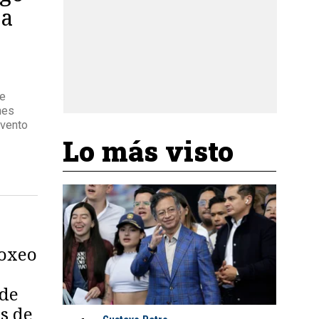
 a
se
nes
evento
Lo más visto
Boxeo
 de
s de