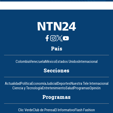
1
of
8
País
Colombia
Venezuela
México
Estados Unidos
Internacional
Secciones
Actualidad
Política
Economía
Judicial
Deportes
Nuestra Tele Internacional
Ciencia y Tecnología
Entretenimiento
Salud
Programas
Opinión
Programas
Clic Verde
Club de Prensa
El Informativo
Flash Fashion