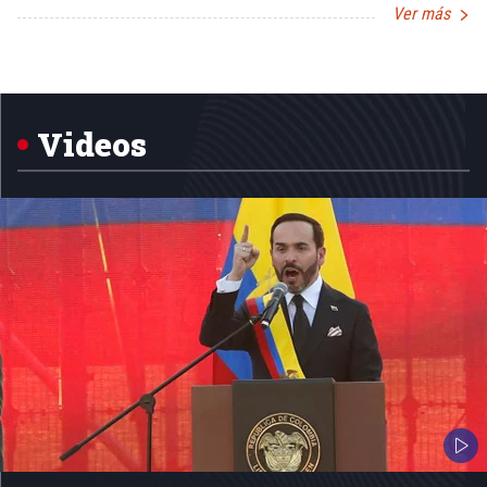
Ver más
Item
1
of
5
Videos