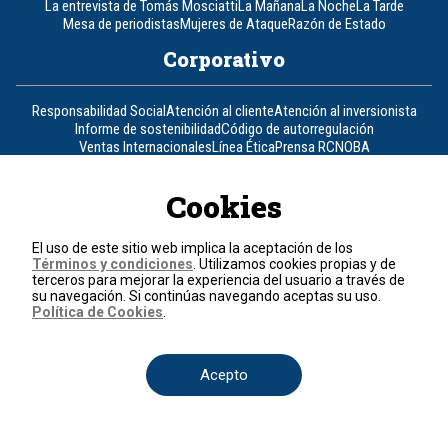
La entrevista de Tomás Mosciatti
La Mañana
La Noche
La Tarde
Mesa de periodistas
Mujeres de Ataque
Razón de Estado
Corporativo
Responsabilidad Social
Atención al cliente
Atención al inversionista
Informe de sostenibilidad
Código de autorregulación
Ventas Internacionales
Línea Ética
Prensa RCN
OBA
Visite también
Cookies
Canal RCN
Noticias RCN
RCN Radio
La República
RCN Comerciales
El uso de este sitio web implica la aceptación de los
Nuestra Tele Internacional
Novelas
Fides
TDT
Términos y condiciones
. Utilizamos cookies propias y de
Un producto de RCN Televisión
RCN Total
terceros para mejorar la experiencia del usuario a través de
su navegación. Si continúas navegando aceptas su uso.
Contáctenos
Política de Cookies
.
Teléfono
+57 (601) 426 92 92
Acepto
Política de datos personales
Política de cookies
Términos y condiciones