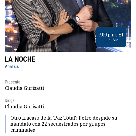
7:00 p.m. ET
Lun - Vie
LA NOCHE
L
Análisis
No
Presenta:
Pr
Claudia Gurisatti
Id
Dirige:
Dir
Claudia Gurisatti
Id
Otro fracaso de la 'Paz Total': Petro despide su
mandato con 22 secuestrados por grupos
criminales