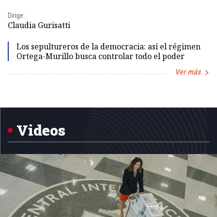
Dir
Dirige:
Id
Claudia Gurisatti
Los sepultureros de la democracia: así el régimen
Ortega-Murillo busca controlar todo el poder
Ver más
Item
1
of
5
Videos