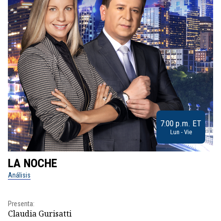
7:00 p.m. ET
Lun - Vie
LA NOCHE
L
Análisis
No
Pr
Presenta:
Id
Claudia Gurisatti