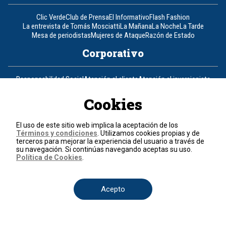
Clic Verde
Club de Prensa
El Informativo
Flash Fashion
La entrevista de Tomás Mosciatti
La Mañana
La Noche
La Tarde
Mesa de periodistas
Mujeres de Ataque
Razón de Estado
Corporativo
Responsabilidad Social
Atención al cliente
Atención al inversionista
Informe de sostenibilidad
Código de autorregulación
Ventas Internacionales
Línea Ética
Prensa RCN
OBA
Cookies
Visite también
El uso de este sitio web implica la aceptación de los
Términos y condiciones
. Utilizamos cookies propias y de
Canal RCN
Noticias RCN
RCN Radio
La República
RCN Comerciales
terceros para mejorar la experiencia del usuario a través de
su navegación. Si continúas navegando aceptas su uso.
Nuestra Tele Internacional
Novelas
Fides
TDT
Política de Cookies
.
Un producto de RCN Televisión
RCN Total
Contáctenos
Acepto
Teléfono
+57 (601) 426 92 92