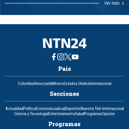
Ver más
Item
1
of
8
País
Colombia
Venezuela
México
Estados Unidos
Internacional
Secciones
Actualidad
Política
Economía
Judicial
Deportes
Nuestra Tele Internacional
Ciencia y Tecnología
Entretenimiento
Salud
Programas
Opinión
Programas