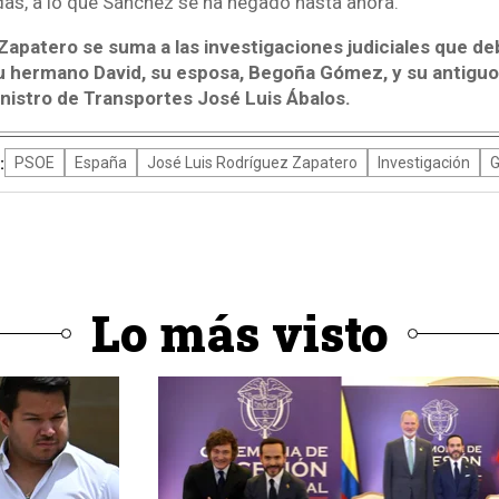
das, a lo que Sánchez se ha negado hasta ahora.
Zapatero se suma a las investigaciones judiciales que deb
 su hermano David, su esposa, Begoña Gómez, y su antigu
inistro de Transportes José Luis Ábalos.
:
PSOE
España
José Luis Rodríguez Zapatero
Investigación
G
Lo más visto