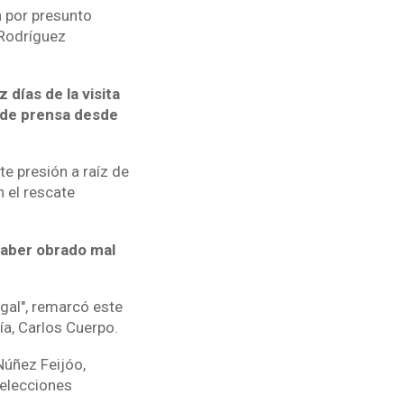
n por presunto
 Rodríguez
días de la visita
a de prensa desde
e presión a raíz de
n el rescate
haber obrado mal
egal", remarcó este
ía, Carlos Cuerpo.
Núñez Feijóo,
 elecciones