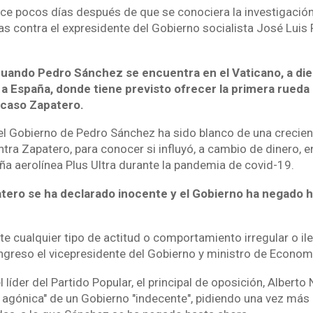
uce pocos días después de que se conociera la investigació
ias contra el expresidente del Gobierno socialista José Luis
uando Pedro Sánchez se encuentra en el Vaticano, a diez 
 a España, donde tiene previsto ofrecer la primera rued
 caso Zapatero.
 el Gobierno de Pedro Sánchez ha sido blanco de una crecient
ntra Zapatero, para conocer si influyó, a cambio de dinero, e
ña aerolínea Plus Ultra durante la pandemia de covid-19.
atero se ha declarado inocente y el Gobierno ha negado 
te cualquier tipo de actitud o comportamiento irregular o il
ngreso el vicepresidente del Gobierno y ministro de Econom
líder del Partido Popular, el principal de oposición, Alberto 
ón agónica" de un Gobierno "indecente", pidiendo una vez más