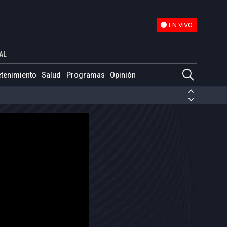
EN VIVO
EN VIVO
AL
etenimiento
Salud
Programas
Opinión
ias de las FARC
ezuela
Nicolás Maduro
Disidencias de las FARC
 en Venezuela
Nicolás Maduro