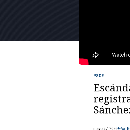
PSOE
Escánda
registr
Sánche
mayo 27, 2026
Por: 