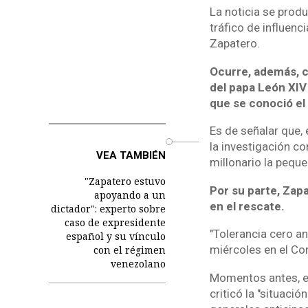
La noticia se prod
tráfico de influenc
Zapatero.
Ocurre, además, c
del papa León XIV
que se conoció el
Es de señalar que,
o
la investigación co
VEA TAMBIÉN
millonario la peque
"Zapatero estuvo
Por su parte, Zap
apoyando a un
en el rescate.
dictador": experto sobre
caso de expresidente
"Tolerancia cero an
español y su vínculo
miércoles en el Co
con el régimen
venezolano
Momentos antes, el 
criticó la "situaci