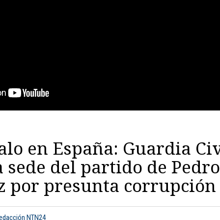
lo en España: Guardia Civ
a sede del partido de Pedro
z por presunta corrupción
Redacción NTN24