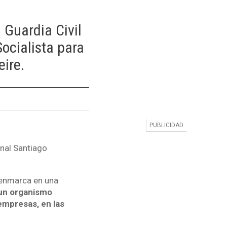
 Guardia Civil
Socialista para
eire.
onal Santiago
e enmarca en una
un organismo
empresas, en las