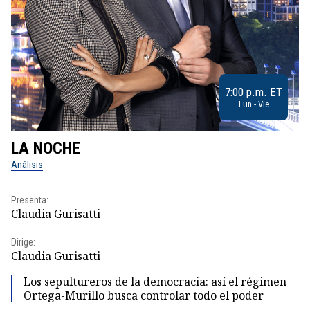
7:00 p.m. ET
Lun - Vie
LA NOCHE
L
Análisis
No
Presenta:
Pr
Claudia Gurisatti
Id
Dirige:
Dir
Claudia Gurisatti
Id
Los sepultureros de la democracia: así el régimen
Ortega-Murillo busca controlar todo el poder