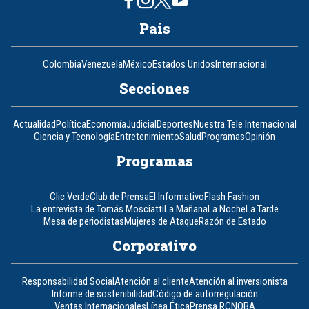
País
Colombia
Venezuela
México
Estados Unidos
Internacional
Secciones
Actualidad
Política
Economía
Judicial
Deportes
Nuestra Tele Internacional
Ciencia y Tecnología
Entretenimiento
Salud
Programas
Opinión
Programas
Clic Verde
Club de Prensa
El Informativo
Flash Fashion
La entrevista de Tomás Mosciatti
La Mañana
La Noche
La Tarde
Mesa de periodistas
Mujeres de Ataque
Razón de Estado
Corporativo
Responsabilidad Social
Atención al cliente
Atención al inversionista
Informe de sostenibilidad
Código de autorregulación
Ventas Internacionales
Línea Ética
Prensa RCN
OBA