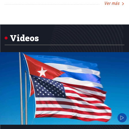
Ver más
Item
1
of
5
Videos