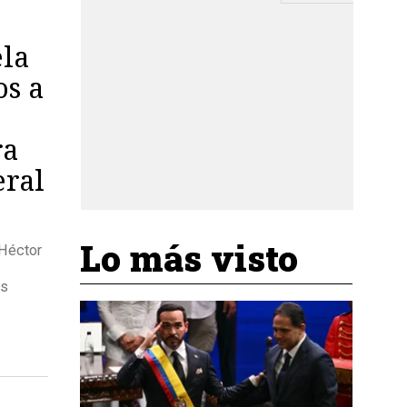
la
os a
ra
eral
Lo más visto
 Héctor
os