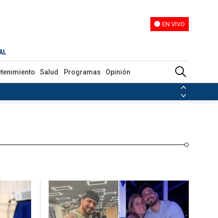
EN VIVO
EN VIVO
Programas
Opinión
AL
etenimiento
Salud
Programas
Opinión
ias de las FARC
ezuela
Nicolás Maduro
Disidencias de las FARC
 en Venezuela
Nicolás Maduro