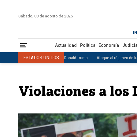
INICIO
COLOMBIA
VENEZUELA
MÉXICO
EST
Sábado, 08 de agosto de 2026
Actualidad
Política
Economía
Judicial
Deportes
Nuest
IN
ESTADOS UNIDOS
Donald Trump
Ataque al régimen de Irán
Actualidad
Política
Economía
Judicia
INTERNACIONAL
Raúl Castro
José Luis Rodríguez Zapatero
ESTADOS UNIDOS
Donald Trump
Ataque al régimen de I
COLOMBIA
Elecciones Presidenciales en Colombia
Gustavo Petr
INTERNACIONAL
Raúl Castro
José Luis Rodríguez Zapat
VENEZUELA
Juicio contra Maduro
Terremoto en Venezuela
COLOMBIA
Elecciones Presidenciales en Colombia
Gusta
MÉXICO
Claudia Sheinbaum
Mundial 2026
Narcotráfico
C
Violaciones a lo
VENEZUELA
Juicio contra Maduro
Terremoto en Venezue
MÉXICO
Claudia Sheinbaum
Mundial 2026
Narcotráfi