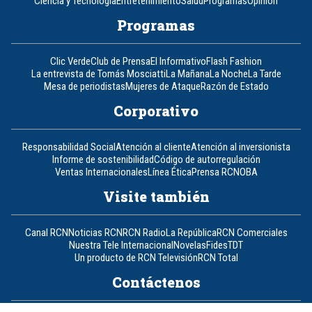
Ciencia y Tecnología
Entretenimiento
Salud
Programas
Opinión
Programas
Clic Verde
Club de Prensa
El Informativo
Flash Fashion
La entrevista de Tomás Mosciatti
La Mañana
La Noche
La Tarde
Mesa de periodistas
Mujeres de Ataque
Razón de Estado
Corporativo
Responsabilidad Social
Atención al cliente
Atención al inversionista
Informe de sostenibilidad
Código de autorregulación
Ventas Internacionales
Línea Ética
Prensa RCN
OBA
Visite también
Canal RCN
Noticias RCN
RCN Radio
La República
RCN Comerciales
Nuestra Tele Internacional
Novelas
Fides
TDT
Un producto de RCN Televisión
RCN Total
Contáctenos