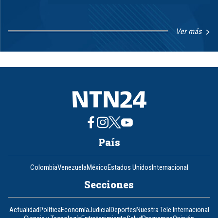
Ver más
Item
1
of
8
País
Colombia
Venezuela
México
Estados Unidos
Internacional
Secciones
Actualidad
Política
Economía
Judicial
Deportes
Nuestra Tele Internacional