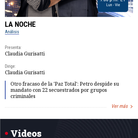
Lun - Vie
LA NOCHE
L
Análisis
No
Presenta:
Pr
Claudia Gurisatti
Id
Dirige:
Dir
Claudia Gurisatti
Id
Otro fracaso de la 'Paz Total': Petro despide su
mandato con 22 secuestrados por grupos
criminales
Ver más
Item
1
of
5
Videos