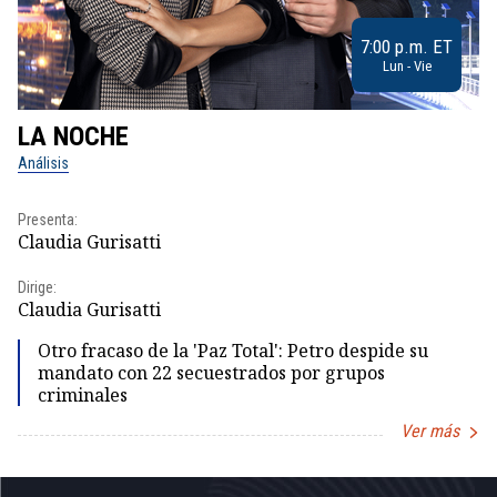
7:00 p.m. ET
Lun - Vie
LA NOCHE
L
Análisis
No
Presenta:
Pr
Claudia Gurisatti
Id
Dirige:
Dir
Claudia Gurisatti
Id
Otro fracaso de la 'Paz Total': Petro despide su
mandato con 22 secuestrados por grupos
criminales
Ver más
Item
1
of