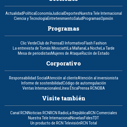
Actualidad
Política
Economía
Judicial
Deportes
Nuestra Tele Internacional
Ciencia y Tecnología
Entretenimiento
Salud
Programas
Opinión
Programas
Clic Verde
Club de Prensa
El Informativo
Flash Fashion
La entrevista de Tomás Mosciatti
La Mañana
La Noche
La Tarde
Mesa de periodistas
Mujeres de Ataque
Razón de Estado
Corporativo
Responsabilidad Social
Atención al cliente
Atención al inversionista
Informe de sostenibilidad
Código de autorregulación
Ventas Internacionales
Línea Ética
Prensa RCN
OBA
Visite también
Canal RCN
Noticias RCN
RCN Radio
La República
RCN Comerciales
Nuestra Tele Internacional
Novelas
Fides
TDT
Un producto de RCN Televisión
RCN Total