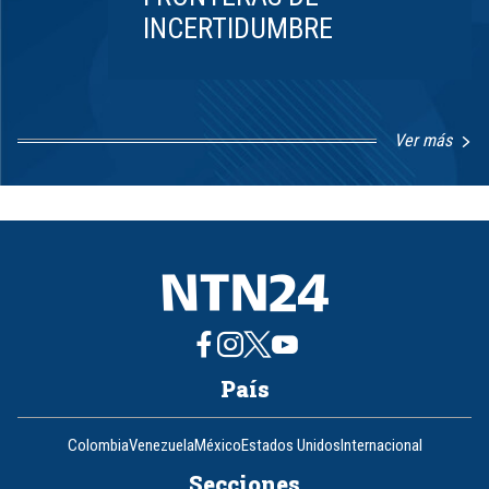
INCERTIDUMBRE
Ver más
Item
1
of
8
País
Colombia
Venezuela
México
Estados Unidos
Internacional
Secciones