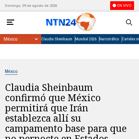
EN VIVO
Domingo, 09 de agosto de 2026
Claudia Sheinbaum
Mundial 2026
Narcotráfico
Carteles 
México
Claudia Sheinbaum
confirmó que México
permitirá que Irán
establezca allí su
campamento base para que
no pernocte en Estados