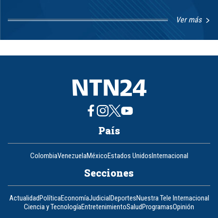
Ver más
Item
1
of
8
País
Colombia
Venezuela
México
Estados Unidos
Internacional
Secciones
Actualidad
Política
Economía
Judicial
Deportes
Nuestra Tele Internacional
Ciencia y Tecnología
Entretenimiento
Salud
Programas
Opinión