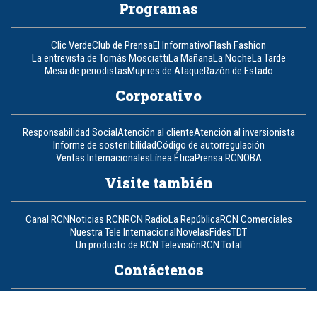
Programas
Clic Verde
Club de Prensa
El Informativo
Flash Fashion
La entrevista de Tomás Mosciatti
La Mañana
La Noche
La Tarde
Mesa de periodistas
Mujeres de Ataque
Razón de Estado
Corporativo
Responsabilidad Social
Atención al cliente
Atención al inversionista
Informe de sostenibilidad
Código de autorregulación
Ventas Internacionales
Línea Ética
Prensa RCN
OBA
Visite también
Canal RCN
Noticias RCN
RCN Radio
La República
RCN Comerciales
Nuestra Tele Internacional
Novelas
Fides
TDT
Un producto de RCN Televisión
RCN Total
Contáctenos
Teléfono
+57 (601) 426 92 92