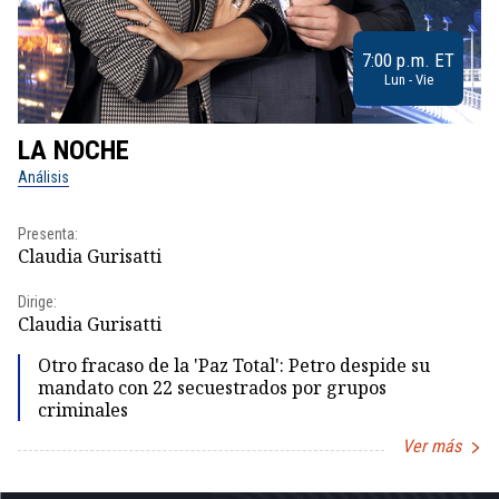
7:00 p.m. ET
Lun - Vie
LA NOCHE
L
Análisis
No
Presenta:
Pr
Claudia Gurisatti
Id
Dirige:
Dir
Claudia Gurisatti
Id
Otro fracaso de la 'Paz Total': Petro despide su
mandato con 22 secuestrados por grupos
criminales
Ver más
Item
1