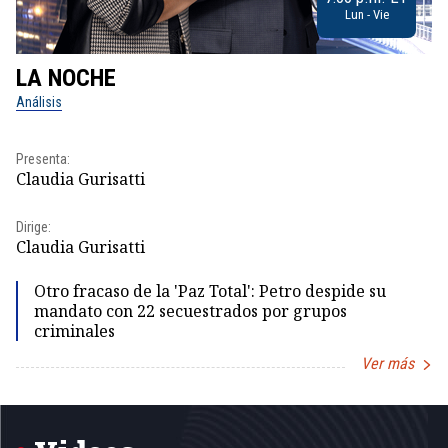
Lun - Vie
LA NOCHE
L
Análisis
No
Pr
Presenta:
Id
Claudia Gurisatti
Dir
Dirige:
Id
Claudia Gurisatti
Otro fracaso de la 'Paz Total': Petro despide su
mandato con 22 secuestrados por grupos
criminales
Ver más
Item
1
of
5