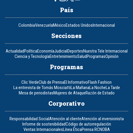
País
Colombia
Venezuela
México
Estados Unidos
Internacional
Secciones
Actualidad
Política
Economía
Judicial
Deportes
Nuestra Tele Internacional
Ciencia y Tecnología
Entretenimiento
Salud
Programas
Opinión
Programas
Clic Verde
Club de Prensa
El Informativo
Flash Fashion
La entrevista de Tomás Mosciatti
La Mañana
La Noche
La Tarde
Mesa de periodistas
Mujeres de Ataque
Razón de Estado
Corporativo
Responsabilidad Social
Atención al cliente
Atención al inversionista
Informe de sostenibilidad
Código de autorregulación
Ventas Internacionales
Línea Ética
Prensa RCN
OBA