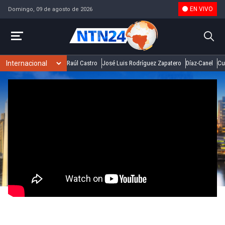
EN VIVO
Domingo, 09 de agosto de 2026
Raúl Castro
José Luis Rodríguez Zapatero
Díaz-Canel
Cu