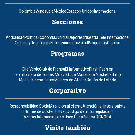
Colombia
Venezuela
México
Estados Unidos
Internacional
Secciones
Actualidad
Política
Economía
Judicial
Deportes
Nuestra Tele Internacional
Ciencia y Tecnología
Entretenimiento
Salud
Programas
Opinión
Programas
Clic Verde
Club de Prensa
El Informativo
Flash Fashion
La entrevista de Tomás Mosciatti
La Mañana
La Noche
La Tarde
Mesa de periodistas
Mujeres de Ataque
Razón de Estado
Corporativo
Responsabilidad Social
Atención al cliente
Atención al inversionista
Informe de sostenibilidad
Código de autorregulación
Ventas Internacionales
Línea Ética
Prensa RCN
OBA
Visite también