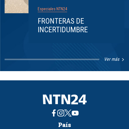
Especiales NTN24
FRONTERAS DE
INCERTIDUMBRE
Ver más
Item
1
of
8
País