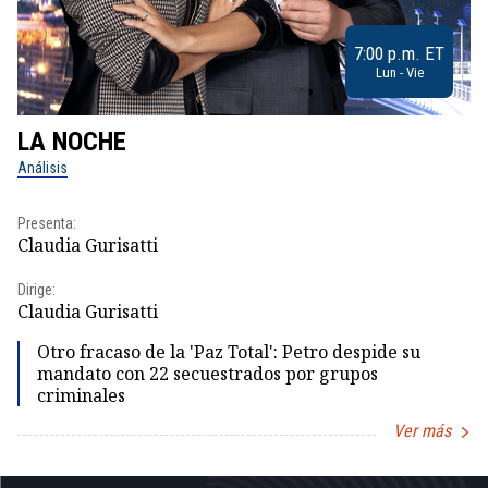
7:00 p.m. ET
Lun - Vie
LA NOCHE
L
Análisis
No
Presenta:
Pr
Claudia Gurisatti
Id
Dirige:
Dir
Claudia Gurisatti
Id
Otro fracaso de la 'Paz Total': Petro despide su
mandato con 22 secuestrados por grupos
criminales
Ver más
Item
1