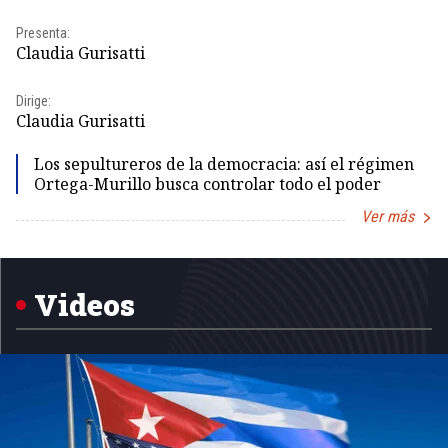
Presenta:
Pr
Claudia Gurisatti
Id
Dirige:
Dir
Claudia Gurisatti
Id
Los sepultureros de la democracia: así el régimen
Ortega-Murillo busca controlar todo el poder
Ver más
Item
1
of
5
Videos