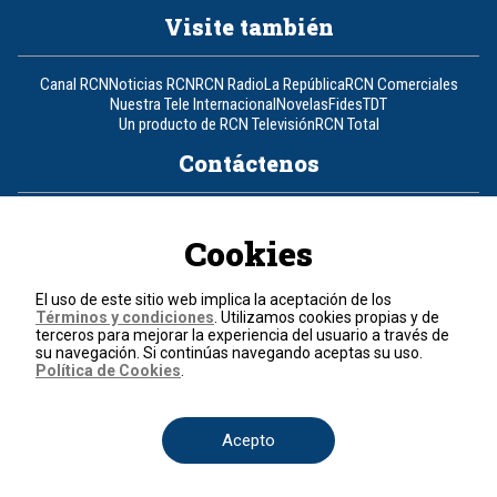
Visite también
Canal RCN
Noticias RCN
RCN Radio
La República
RCN Comerciales
Nuestra Tele Internacional
Novelas
Fides
TDT
Un producto de RCN Televisión
RCN Total
Contáctenos
Teléfono
+57 (601) 426 92 92
Cookies
Política de datos personales
Política de cookies
El uso de este sitio web implica la aceptación de los
Términos y condiciones
Términos y condiciones
. Utilizamos cookies propias y de
terceros para mejorar la experiencia del usuario a través de
su navegación. Si continúas navegando aceptas su uso.
© 2026, RCN Medios.
Política de Cookies
.
Todos los derechos reservados.
Organización Ardila Lülle - www.oal.com.co
Acepto