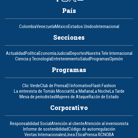
País
Colombia
Venezuela
México
Estados Unidos
Internacional
Secciones
Actualidad
Política
Economía
Judicial
Deportes
Nuestra Tele Internacional
Ciencia y Tecnología
Entretenimiento
Salud
Programas
Opinión
Programas
Clic Verde
Club de Prensa
El Informativo
Flash Fashion
La entrevista de Tomás Mosciatti
La Mañana
La Noche
La Tarde
Mesa de periodistas
Mujeres de Ataque
Razón de Estado
Corporativo
Responsabilidad Social
Atención al cliente
Atención al inversionista
Informe de sostenibilidad
Código de autorregulación
Ventas Internacionales
Línea Ética
Prensa RCN
OBA