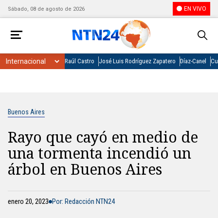
EN VIVO
Sábado, 08 de agosto de 2026
Raúl Castro
José Luis Rodríguez Zapatero
Díaz-Canel
Cu
Buenos Aires
Rayo que cayó en medio de
una tormenta incendió un
árbol en Buenos Aires
enero 20, 2023
Por: Redacción NTN24