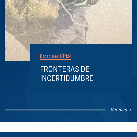
Especiales NTN24
FRONTERAS DE
INCERTIDUMBRE
Ver más
Item
1
of
8