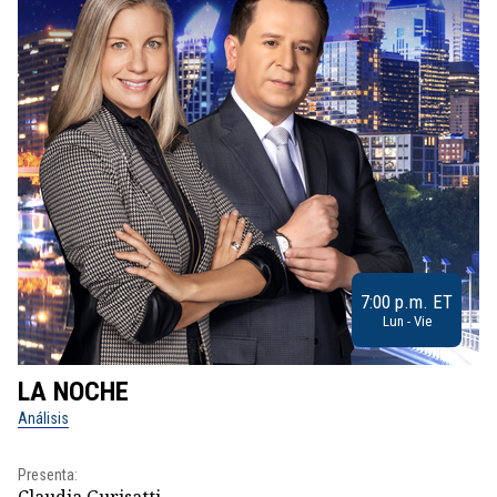
7:00 p.m. ET
Lun - Vie
LA NOCHE
L
Análisis
No
Presenta:
Pr