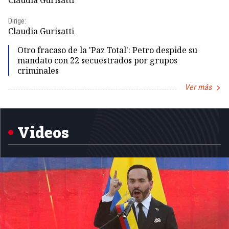
Claudia Gurisatti
Id
Dirige:
Dir
Claudia Gurisatti
Id
Otro fracaso de la 'Paz Total': Petro despide su
mandato con 22 secuestrados por grupos
criminales
Ver más
Item
1
of
5
Videos