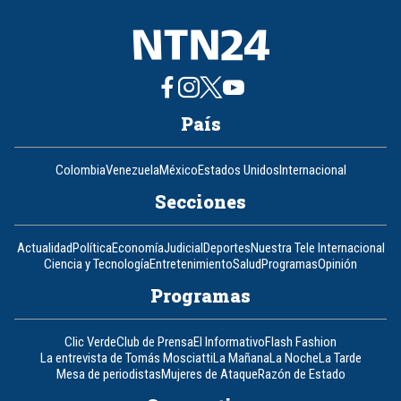
País
Colombia
Venezuela
México
Estados Unidos
Internacional
Secciones
Actualidad
Política
Economía
Judicial
Deportes
Nuestra Tele Internacional
Ciencia y Tecnología
Entretenimiento
Salud
Programas
Opinión
Programas
Clic Verde
Club de Prensa
El Informativo
Flash Fashion
La entrevista de Tomás Mosciatti
La Mañana
La Noche
La Tarde
Mesa de periodistas
Mujeres de Ataque
Razón de Estado