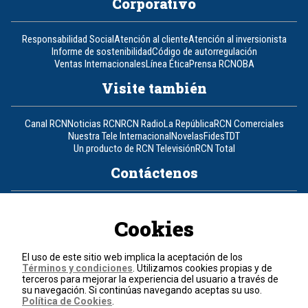
Corporativo
Responsabilidad Social
Atención al cliente
Atención al inversionista
Informe de sostenibilidad
Código de autorregulación
Ventas Internacionales
Línea Ética
Prensa RCN
OBA
Visite también
Canal RCN
Noticias RCN
RCN Radio
La República
RCN Comerciales
Nuestra Tele Internacional
Novelas
Fides
TDT
Un producto de RCN Televisión
RCN Total
Contáctenos
Teléfono
+57 (601) 426 92 92
Cookies
Política de datos personales
Política de cookies
El uso de este sitio web implica la aceptación de los
Términos y condiciones
Términos y condiciones
. Utilizamos cookies propias y de
terceros para mejorar la experiencia del usuario a través de
su navegación. Si continúas navegando aceptas su uso.
© 2026, RCN Medios.
Política de Cookies
.
Todos los derechos reservados.