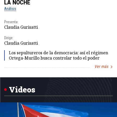
LA NOCHE
L
Análisis
No
Presenta:
Pr
Claudia Gurisatti
Id
Dirige:
Dir
Claudia Gurisatti
Id
Los sepultureros de la democracia: así el régimen
Ortega-Murillo busca controlar todo el poder
Ver más
Item
1
of
5
Videos