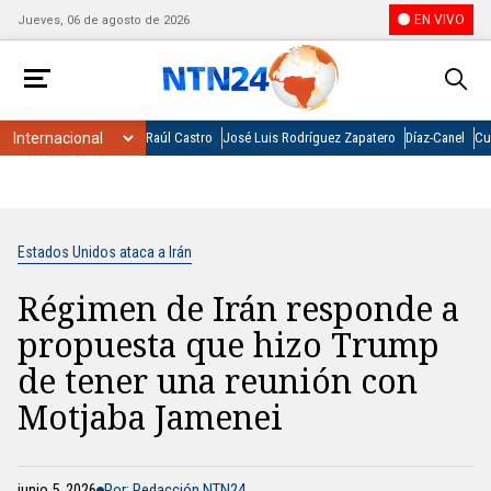
EN VIVO
Jueves, 06 de agosto de 2026
Raúl Castro
José Luis Rodríguez Zapatero
Díaz-Canel
Cu
Estados Unidos ataca a Irán
Régimen de Irán responde a
propuesta que hizo Trump
de tener una reunión con
Motjaba Jamenei
junio 5, 2026
Por: Redacción NTN24