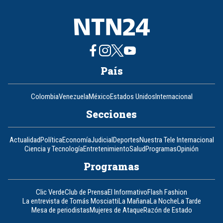
País
Colombia
Venezuela
México
Estados Unidos
Internacional
Secciones
Actualidad
Política
Economía
Judicial
Deportes
Nuestra Tele Internacional
Ciencia y Tecnología
Entretenimiento
Salud
Programas
Opinión
Programas
Clic Verde
Club de Prensa
El Informativo
Flash Fashion
La entrevista de Tomás Mosciatti
La Mañana
La Noche
La Tarde
Mesa de periodistas
Mujeres de Ataque
Razón de Estado