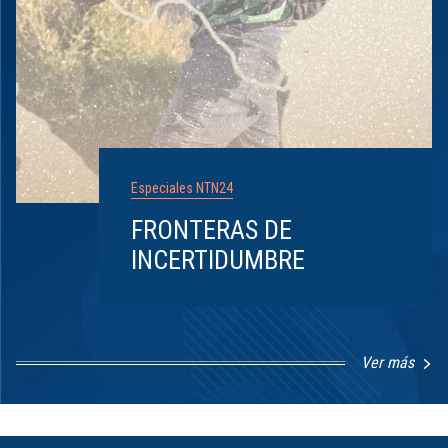
Especiales NTN24
FRONTERAS DE
INCERTIDUMBRE
Ver más
Item
1
of
8