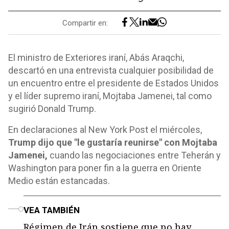
Compartir en:
El ministro de Exteriores iraní, Abás Araqchi,
descartó en una entrevista cualquier posibilidad de
un encuentro entre el presidente de Estados Unidos
y el líder supremo iraní, Mojtaba Jamenei, tal como
sugirió Donald Trump.
En declaraciones al New York Post el miércoles,
Trump dijo que "le gustaría reunirse" con Mojtaba
Jamenei,
cuando las negociaciones entre Teherán y
Washington para poner fin a la guerra en Oriente
Medio están estancadas.
o
VEA TAMBIÉN
Régimen de Irán sostiene que no hay