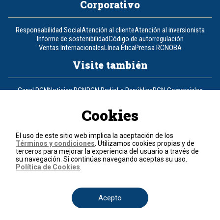
Corporativo
Responsabilidad Social
Atención al cliente
Atención al inversionista
Informe de sostenibilidad
Código de autorregulación
Ventas Internacionales
Línea Ética
Prensa RCN
OBA
Visite también
Canal RCN
Noticias RCN
RCN Radio
La República
RCN Comerciales
Nuestra Tele Internacional
Novelas
Fides
TDT
Un producto de RCN Televisión
RCN Total
Cookies
Contáctenos
El uso de este sitio web implica la aceptación de los
Términos y condiciones
. Utilizamos cookies propias y de
Teléfono
+57 (601) 426 92 92
terceros para mejorar la experiencia del usuario a través de
su navegación. Si continúas navegando aceptas su uso.
Política de Cookies
.
Política de datos personales
Política de cookies
Términos y condiciones
Acepto
© 2026, RCN Medios.
Todos los derechos reservados.