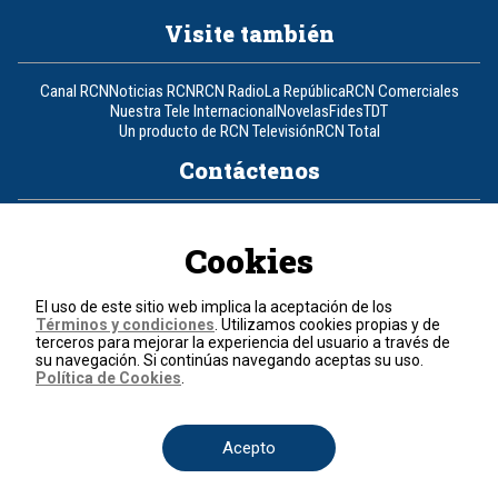
Visite también
Canal RCN
Noticias RCN
RCN Radio
La República
RCN Comerciales
Nuestra Tele Internacional
Novelas
Fides
TDT
Un producto de RCN Televisión
RCN Total
Contáctenos
Teléfono
+57 (601) 426 92 92
Cookies
Política de datos personales
Política de cookies
El uso de este sitio web implica la aceptación de los
Términos y condiciones
Términos y condiciones
. Utilizamos cookies propias y de
terceros para mejorar la experiencia del usuario a través de
su navegación. Si continúas navegando aceptas su uso.
© 2026, RCN Medios.
Política de Cookies
.
Todos los derechos reservados.
Organización Ardila Lülle - www.oal.com.co
Acepto