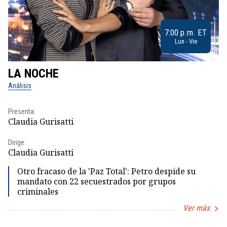
7:00 p.m. ET
Lun - Vie
LA NOCHE
L
Análisis
No
Presenta:
Pr
Claudia Gurisatti
Id
Dirige:
Dir
Claudia Gurisatti
Id
Otro fracaso de la 'Paz Total': Petro despide su
mandato con 22 secuestrados por grupos
criminales
Ver más
Item
1