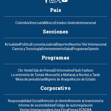
País
Colombia
Venezuela
México
Estados Unidos
Internacional
Secciones
Actualidad
Política
Economía
Judicial
Deportes
Nuestra Tele Internacional
Ciencia y Tecnología
Entretenimiento
Salud
Programas
Opinión
Programas
Clic Verde
Club de Prensa
El Informativo
Flash Fashion
La entrevista de Tomás Mosciatti
La Mañana
La Noche
La Tarde
Mesa de periodistas
Mujeres de Ataque
Razón de Estado
Corporativo
Responsabilidad Social
Atención al cliente
Atención al inversionista
Informe de sostenibilidad
Código de autorregulación
Ventas Internacionales
Línea Ética
Prensa RCN
OBA