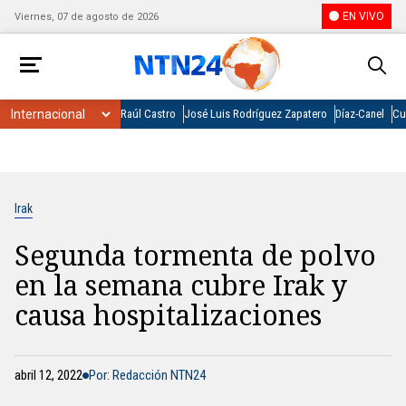
EN VIVO
Viernes, 07 de agosto de 2026
Raúl Castro
José Luis Rodríguez Zapatero
Díaz-Canel
Cu
Irak
Segunda tormenta de polvo
en la semana cubre Irak y
causa hospitalizaciones
abril 12, 2022
Por: Redacción NTN24