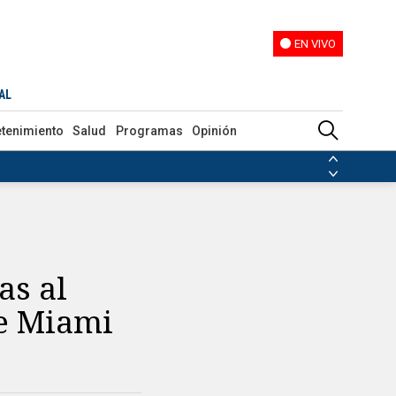
EN VIVO
EN VIVO
AL
etenimiento
Salud
Programas
Opinión
ias de las FARC
ezuela
Nicolás Maduro
Disidencias de las FARC
 en Venezuela
Nicolás Maduro
as al
de Miami