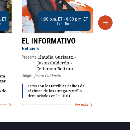
. ET
1:00 p.m. ET - 8:00 p.m. ET
e
Lun - Dom
EL INFORMATIVO
CLUB D
Noticiero
Análisis
Claudia Gurisatti -
Presenta:
Jason Calderón -
Robe
Presenta:
Jefferson Beltrán
Dirige:
Jason Calderón
ara
gar
Dinorah Fig
Estos son los terribles delitos del
instalación
o de
régimen de los Ortega-Murillo
diálogo par
denunciados en la CIDH
democracia
 más
Ver más