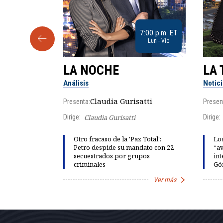
9:30 a.m. ET
7:00 p.m. ET
Sab
Lun - Vie
LA NOCHE
LA 
Análisis
Notic
lgo
Claudia Gurisatti
Presenta:
Presen
Dirige:
Claudia Gurisatti
Dirige:
ño acelera
Otro fracaso de la 'Paz Total':
Los
 llevar al
Petro despide su mandato con 22
“av
rds de calor,
secuestrados por grupos
int
criminales
Gó
Ver más
Ver más
Item
1
of
7