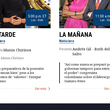
5:00 p.m. ET
11:00 a.m
Lun - Dom
Lun - Vi
TARDE
LA MAÑANA
iero
Noticiero
Andrés Gil - Ruth del
Presenta:
Idania Chirinos
ta:
Salto
Idania Chirinos
"Así como nunca se preparó p
 preparativos de la posesión
gobernar, tampoco para entre
anzan bien” pese a los
el poder": congresista
entos de “saboteo”: Enrique
colombiano sobre el liderazg
mez
Gustavo Petro
Ver más
Ver