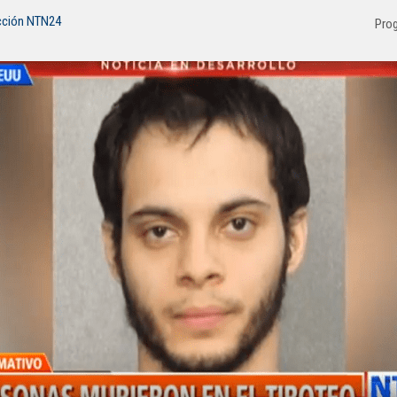
cción NTN24
Pro