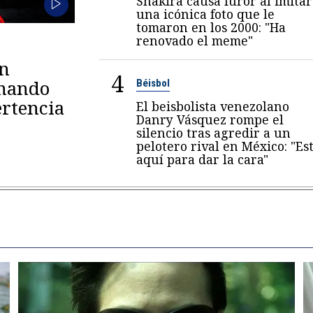
Shakira causa furor al imitar
una icónica foto que le
tomaron en los 2000: "Ha
renovado el meme"
en
4
omando
Béisbol
rtencia
El beisbolista venezolano
Danry Vásquez rompe el
silencio tras agredir a un
pelotero rival en México: "Es
aquí para dar la cara"