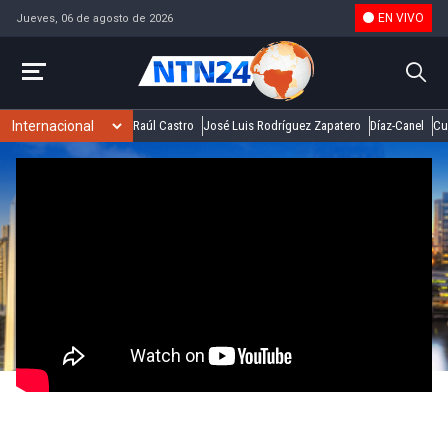
EN VIVO
Jueves, 06 de agosto de 2026
Raúl Castro
José Luis Rodríguez Zapatero
Díaz-Canel
Cu