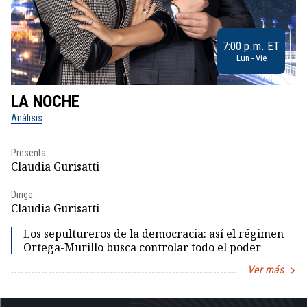
7:00 p.m. ET
Lun - Vie
LA NOCHE
L
Análisis
No
Presenta:
Pr
Claudia Gurisatti
Id
Dirige:
Dir
Claudia Gurisatti
Id
Los sepultureros de la democracia: así el régimen
Ortega-Murillo busca controlar todo el poder
Ver más
Item
1