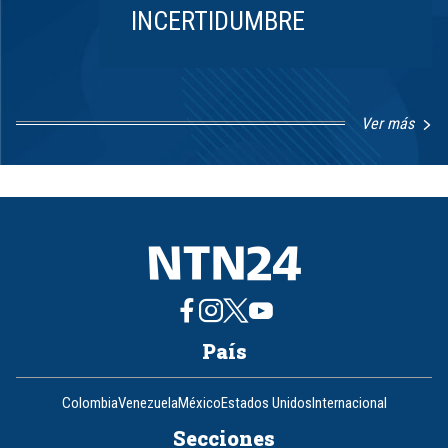
INCERTIDUMBRE
Ver más
Item
1
of
8
País
Colombia
Venezuela
México
Estados Unidos
Internacional
Secciones