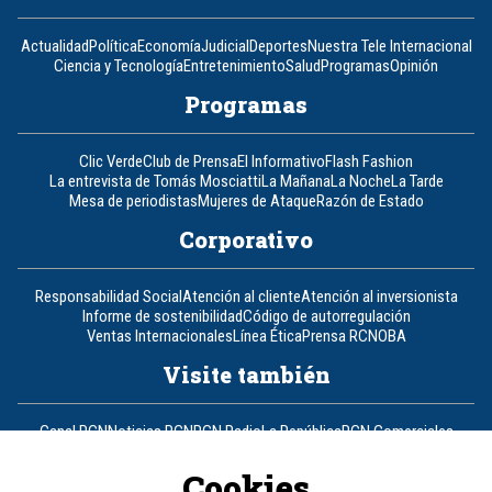
Actualidad
Política
Economía
Judicial
Deportes
Nuestra Tele Internacional
Ciencia y Tecnología
Entretenimiento
Salud
Programas
Opinión
Programas
Clic Verde
Club de Prensa
El Informativo
Flash Fashion
La entrevista de Tomás Mosciatti
La Mañana
La Noche
La Tarde
Mesa de periodistas
Mujeres de Ataque
Razón de Estado
Corporativo
Responsabilidad Social
Atención al cliente
Atención al inversionista
Informe de sostenibilidad
Código de autorregulación
Ventas Internacionales
Línea Ética
Prensa RCN
OBA
Visite también
Canal RCN
Noticias RCN
RCN Radio
La República
RCN Comerciales
Nuestra Tele Internacional
Novelas
Fides
TDT
Un producto de RCN Televisión
RCN Total
Cookies