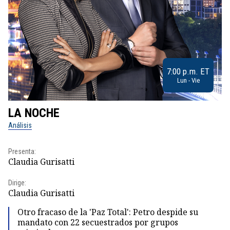
7:00 p.m. ET
Lun - Vie
LA NOCHE
L
Análisis
No
Presenta:
Pr
Claudia Gurisatti
Id
Dirige:
Dir
Claudia Gurisatti
Id
Otro fracaso de la 'Paz Total': Petro despide su
mandato con 22 secuestrados por grupos