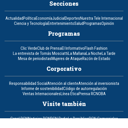
Secciones
Actualidad
Política
Economía
Judicial
Deportes
Nuestra Tele Internacional
Ciencia y Tecnología
Entretenimiento
Salud
Programas
Opinión
Programas
Clic Verde
Club de Prensa
El Informativo
Flash Fashion
La entrevista de Tomás Mosciatti
La Mañana
La Noche
La Tarde
Mesa de periodistas
Mujeres de Ataque
Razón de Estado
Corporativo
Responsabilidad Social
Atención al cliente
Atención al inversionista
Informe de sostenibilidad
Código de autorregulación
Ventas Internacionales
Línea Ética
Prensa RCN
OBA
Visite también
Canal RCN
Noticias RCN
RCN Radio
La República
RCN Comerciales
Nuestra Tele Internacional
Novelas
Fides
TDT