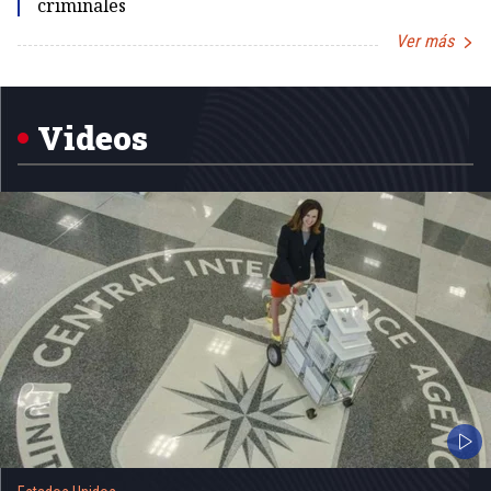
criminales
Ver más
Item
1
of
5
Videos