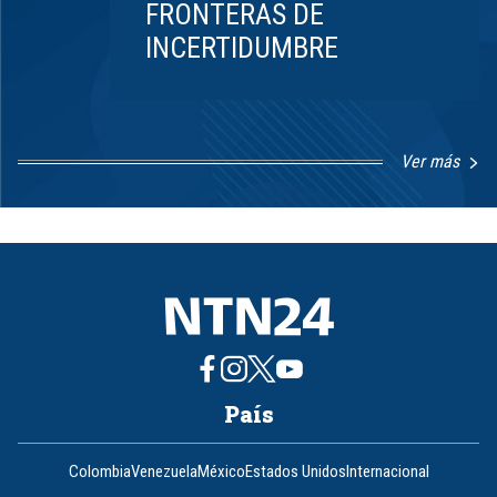
FRONTERAS DE
INCERTIDUMBRE
Ver más
Item
1
of
8
País
Colombia
Venezuela
México
Estados Unidos
Internacional