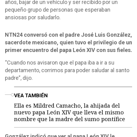
años, bajar de un vehículo y ser recibido por un
pequeño grupo de personas que esperaban
ansiosas por saludarlo.
NTN24 conversó con el padre José Luis González,
sacerdote mexicano, quien tuvo el privilegio de un
primer encuentro del papa León XIV con sus fieles.
“Cuando nos avisaron que el papa iba a ir a su
departamento, corrimos para poder saludar al santo
padre”, dijo.
o
VEA TAMBIÉN
Ella es Mildred Camacho, la ahijada del
nuevo papa León XIV que lleva el mismo
nombre que la madre del sumo pontífice
González indicó que ver al papa León XIV le