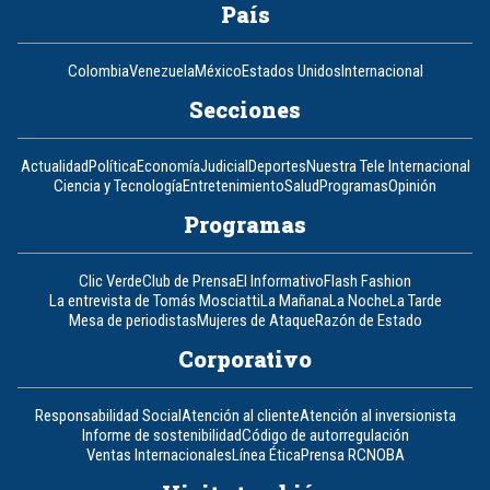
País
Colombia
Venezuela
México
Estados Unidos
Internacional
Secciones
Actualidad
Política
Economía
Judicial
Deportes
Nuestra Tele Internacional
Ciencia y Tecnología
Entretenimiento
Salud
Programas
Opinión
Programas
Clic Verde
Club de Prensa
El Informativo
Flash Fashion
La entrevista de Tomás Mosciatti
La Mañana
La Noche
La Tarde
Mesa de periodistas
Mujeres de Ataque
Razón de Estado
Corporativo
Responsabilidad Social
Atención al cliente
Atención al inversionista
Informe de sostenibilidad
Código de autorregulación
Ventas Internacionales
Línea Ética
Prensa RCN
OBA