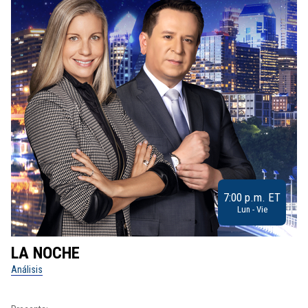
7:00 p.m. ET
Lun - Vie
LA NOCHE
L
Análisis
No