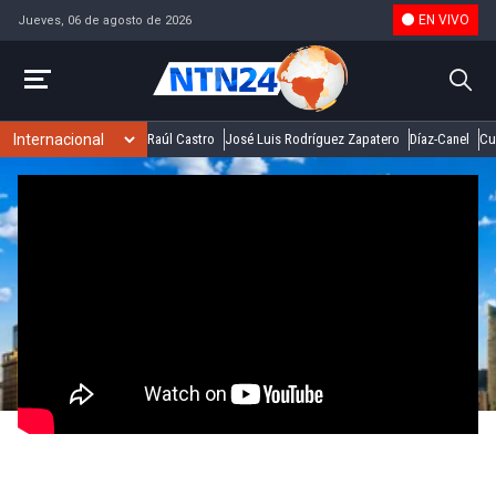
EN VIVO
Jueves, 06 de agosto de 2026
Raúl Castro
José Luis Rodríguez Zapatero
Díaz-Canel
Cu