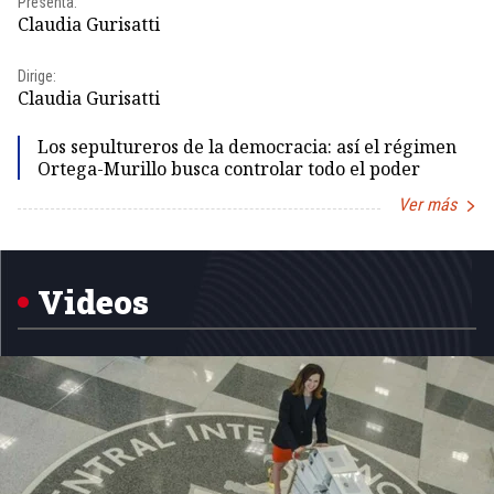
Presenta:
Pr
Claudia Gurisatti
Id
Dirige:
Dir
Claudia Gurisatti
Id
Los sepultureros de la democracia: así el régimen
Ortega-Murillo busca controlar todo el poder
Ver más
Item
1
of
5
Videos