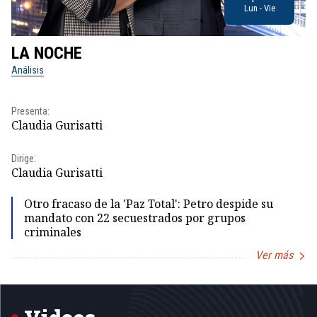
Lun - Vie
LA NOCHE
L
Análisis
No
Presenta:
Pr
Claudia Gurisatti
Id
Dirige:
Dir
Claudia Gurisatti
Id
Otro fracaso de la 'Paz Total': Petro despide su
mandato con 22 secuestrados por grupos
criminales
Ver más
Item
1
of
5