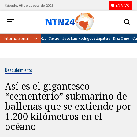
EN VIVO
Sábado, 08 de agosto de 2026
Raúl Castro
José Luis Rodríguez Zapatero
Díaz-Canel
Cu
Descubrimiento
Así es el gigantesco
“cementerio” submarino de
ballenas que se extiende por
1.200 kilómetros en el
océano