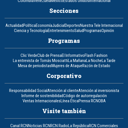
Colombia
Venezuela
México
Estados Unidos
Internacional
Secciones
Actualidad
Política
Economía
Judicial
Deportes
Nuestra Tele Internacional
Ciencia y Tecnología
Entretenimiento
Salud
Programas
Opinión
Programas
Clic Verde
Club de Prensa
El Informativo
Flash Fashion
La entrevista de Tomás Mosciatti
La Mañana
La Noche
La Tarde
Mesa de periodistas
Mujeres de Ataque
Razón de Estado
Corporativo
Responsabilidad Social
Atención al cliente
Atención al inversionista
Informe de sostenibilidad
Código de autorregulación
Ventas Internacionales
Línea Ética
Prensa RCN
OBA
Visite también
Canal RCN
Noticias RCN
RCN Radio
La República
RCN Comerciales