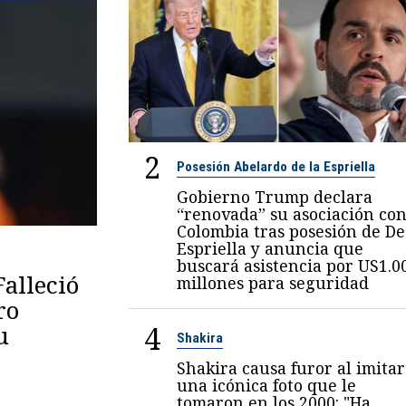
2
Posesión Abelardo de la Espriella
Gobierno Trump declara
“renovada” su asociación co
Colombia tras posesión de De
Espriella y anuncia que
buscará asistencia por US1.0
Falleció
millones para seguridad
ro
4
u
Shakira
Shakira causa furor al imitar
una icónica foto que le
tomaron en los 2000: "Ha