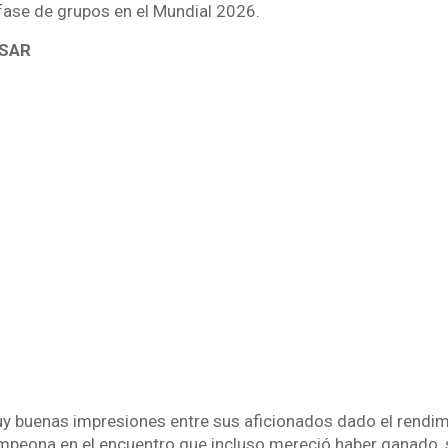
 fase de grupos en el Mundial 2026.
ESAR
uy buenas impresiones entre sus aficionados dado el rendim
mpeona en el encuentro que incluso mereció haber ganado,