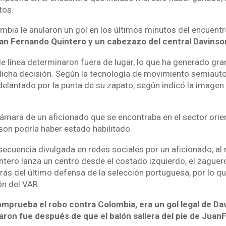
tos.
ombia le anularon un gol en los últimos minutos del encuentr
an Fernando Quintero y un cabezazo del central Davins
 de línea determinaron fuera de lugar, lo que ha generado gra
icha decisión. Según la tecnología de movimiento semiaut
elantado por la punta de su zapato, según indicó la imagen 
ámara de un aficionado que se encontraba en el sector orien
on podría haber estado habilitado.
secuencia divulgada en redes sociales por un aficionado, a
tero lanza un centro desde el costado izquierdo, el zaguero
rás del último defensa de la selección portuguesa, por lo q
ón del VAR.
mprueba el robo contra Colombia, era un gol legal de D
aron fue después de que el balón saliera del pie de Juan