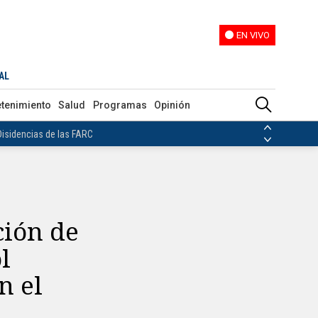
EN VIVO
EN VIVO
gal en el Mundial: “Era legal”
AL
ias de las FARC
etenimiento
Salud
Programas
Opinión
ezuela
Nicolás Maduro
Disidencias de las FARC
 en Venezuela
Nicolás Maduro
ción de
l
n el