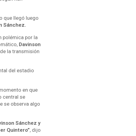
o que llegó luego
on Sánchez.
n polémica por la
omático,
Davinson
de la transmisión
tal del estadio
l momento en que
 central se
ue se observa algo
avinson Sánchez y
Fer Quintero”
, dijo