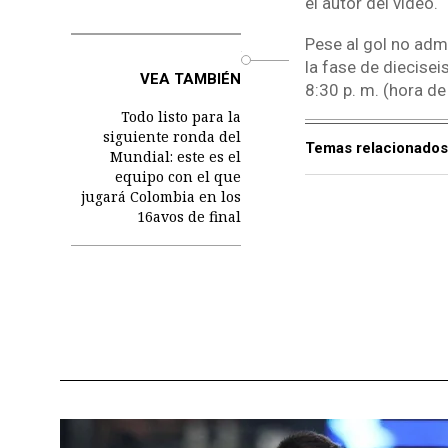
el autor del video.
Pese al gol no adm
o
la fase de diecisei
VEA TAMBIÉN
8:30 p. m. (hora de
Todo listo para la
siguiente ronda del
Temas relacionados
Mundial: este es el
equipo con el que
jugará Colombia en los
16avos de final