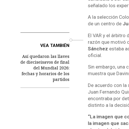
señalado los exper
A la selección Col
de un centro de
Ju
El VAR y el árbitro
o
razón que motivó d
VEA TAMBIÉN
Sánchez
estaba ad
oficial.
Así quedaron las llaves
de dieciseisavos de final
Sin embargo, una c
del Mundial 2026:
muestra que Davins
fechas y horarios de los
partidos
De acuerdo con la 
Juan Fernando Quin
encontraba por det
distinto a la decisi
“La imagen que co
la imagen que sac