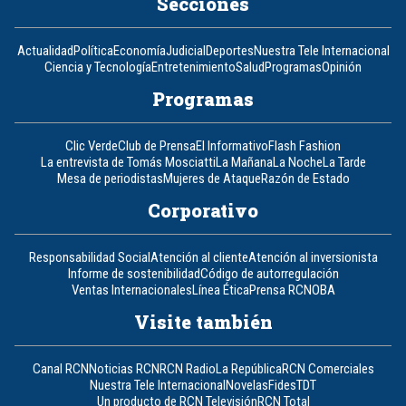
Secciones
Actualidad
Política
Economía
Judicial
Deportes
Nuestra Tele Internacional
Ciencia y Tecnología
Entretenimiento
Salud
Programas
Opinión
Programas
Clic Verde
Club de Prensa
El Informativo
Flash Fashion
La entrevista de Tomás Mosciatti
La Mañana
La Noche
La Tarde
Mesa de periodistas
Mujeres de Ataque
Razón de Estado
Corporativo
Responsabilidad Social
Atención al cliente
Atención al inversionista
Informe de sostenibilidad
Código de autorregulación
Ventas Internacionales
Línea Ética
Prensa RCN
OBA
Visite también
Canal RCN
Noticias RCN
RCN Radio
La República
RCN Comerciales
Nuestra Tele Internacional
Novelas
Fides
TDT
Un producto de RCN Televisión
RCN Total