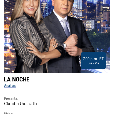
7:00 p.m. ET
Lun - Vie
LA NOCHE
L
Análisis
No
Presenta:
Pr
Claudia Gurisatti
Id
Dirige: