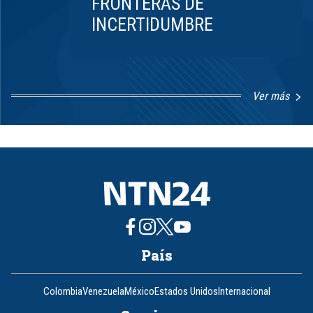
FRONTERAS DE
INCERTIDUMBRE
Ver más
Item
1
of
8
País
Colombia
Venezuela
México
Estados Unidos
Internacional