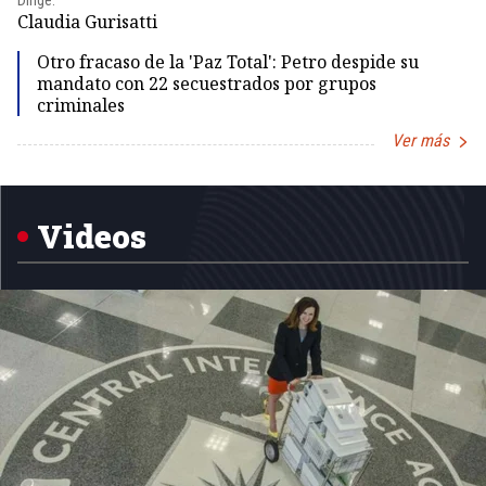
Dir
Claudia Gurisatti
Id
Otro fracaso de la 'Paz Total': Petro despide su
mandato con 22 secuestrados por grupos
criminales
Ver más
Item
1
of
5
Videos