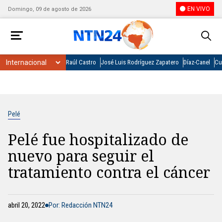
EN VIVO
Domingo, 09 de agosto de 2026
Raúl Castro
José Luis Rodríguez Zapatero
Díaz-Canel
Cu
Pelé
Pelé fue hospitalizado de
nuevo para seguir el
tratamiento contra el cáncer
abril 20, 2022
Por: Redacción NTN24