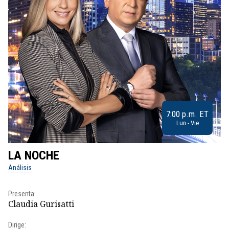
7:00 p.m. ET
Lun - Vie
LA NOCHE
L
Análisis
No
Presenta:
Pr
Claudia Gurisatti
Id
Dirige:
Dir