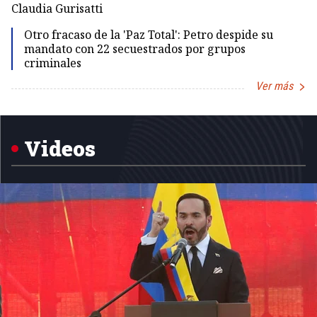
Claudia Gurisatti
Id
Otro fracaso de la 'Paz Total': Petro despide su
mandato con 22 secuestrados por grupos
criminales
Ver más
Item
1
of
5
Videos