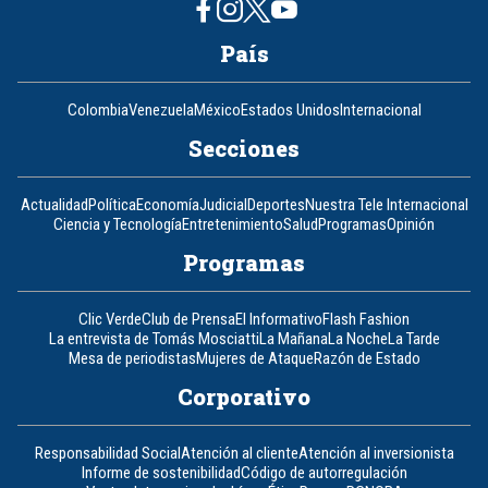
País
Colombia
Venezuela
México
Estados Unidos
Internacional
Secciones
Actualidad
Política
Economía
Judicial
Deportes
Nuestra Tele Internacional
Ciencia y Tecnología
Entretenimiento
Salud
Programas
Opinión
Programas
Clic Verde
Club de Prensa
El Informativo
Flash Fashion
La entrevista de Tomás Mosciatti
La Mañana
La Noche
La Tarde
Mesa de periodistas
Mujeres de Ataque
Razón de Estado
Corporativo
Responsabilidad Social
Atención al cliente
Atención al inversionista
Informe de sostenibilidad
Código de autorregulación