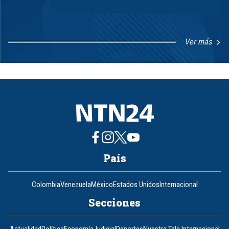
Ver más
Item
1
of
8
País
Colombia
Venezuela
México
Estados Unidos
Internacional
Secciones