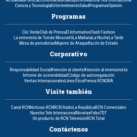
Actualidad
Política
Economía
Judicial
Deportes
Nuestra Tele Internacional
Ciencia y Tecnología
Entretenimiento
Salud
Programas
Opinión
Programas
Clic Verde
Club de Prensa
El Informativo
Flash Fashion
La entrevista de Tomás Mosciatti
La Mañana
La Noche
La Tarde
Mesa de periodistas
Mujeres de Ataque
Razón de Estado
Corporativo
Responsabilidad Social
Atención al cliente
Atención al inversionista
Informe de sostenibilidad
Código de autorregulación
Ventas Internacionales
Línea Ética
Prensa RCN
OBA
Visite también
Canal RCN
Noticias RCN
RCN Radio
La República
RCN Comerciales
Nuestra Tele Internacional
Novelas
Fides
TDT
Un producto de RCN Televisión
RCN Total
Contáctenos