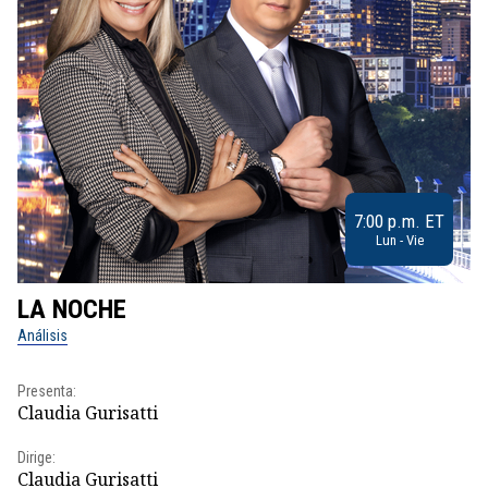
7:00 p.m. ET
Lun - Vie
LA NOCHE
L
Análisis
No
Presenta:
Pr
Claudia Gurisatti
Id
Dirige:
Dir
Claudia Gurisatti
Id