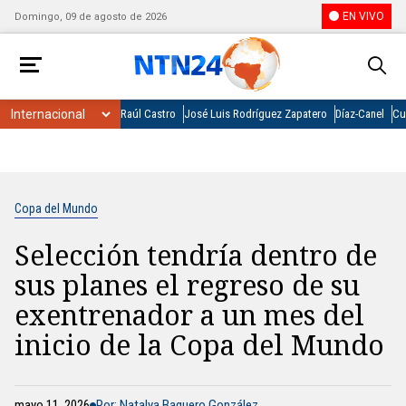
EN VIVO
Domingo, 09 de agosto de 2026
Raúl Castro
José Luis Rodríguez Zapatero
Díaz-Canel
Cu
Copa del Mundo
Selección tendría dentro de
sus planes el regreso de su
exentrenador a un mes del
inicio de la Copa del Mundo
mayo 11, 2026
Por: Natalya Baquero González