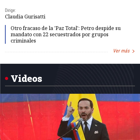
Dirige:
Dir
Claudia Gurisatti
Id
Otro fracaso de la 'Paz Total': Petro despide su
mandato con 22 secuestrados por grupos
criminales
Ver más
Item
1
of
5
Videos