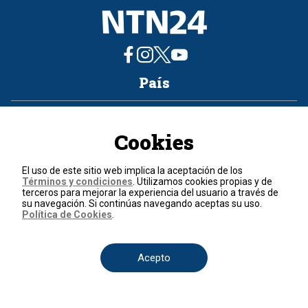
País
Colombia
Venezuela
México
Estados Unidos
Internacional
Cookies
Secciones
El uso de este sitio web implica la aceptación de los
Actualidad
Política
Economía
Judicial
Deportes
Nuestra Tele Internacional
Términos y condiciones
. Utilizamos cookies propias y de
Ciencia y Tecnología
Entretenimiento
Salud
Programas
Opinión
terceros para mejorar la experiencia del usuario a través de
su navegación. Si continúas navegando aceptas su uso.
Programas
Política de Cookies
.
Clic Verde
Club de Prensa
El Informativo
Flash Fashion
Acepto
La entrevista de Tomás Mosciatti
La Mañana
La Noche
La Tarde
Mesa de periodistas
Mujeres de Ataque
Razón de Estado
Corporativo