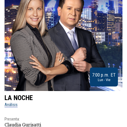
7:00 p.m. ET
Lun - Vie
LA NOCHE
L
Análisis
No
Presenta:
Pr
Claudia Gurisatti
Id