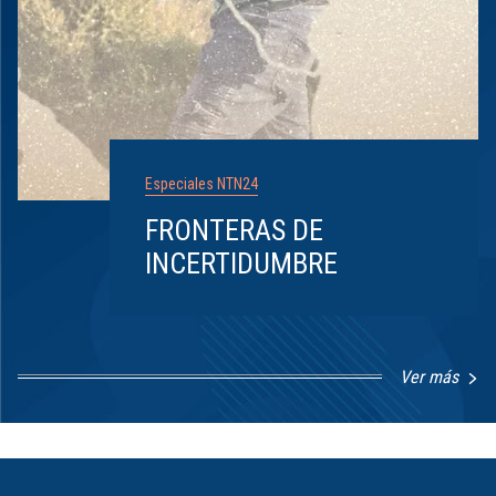
Especiales NTN24
FRONTERAS DE
INCERTIDUMBRE
Ver más
Item
1
of
8