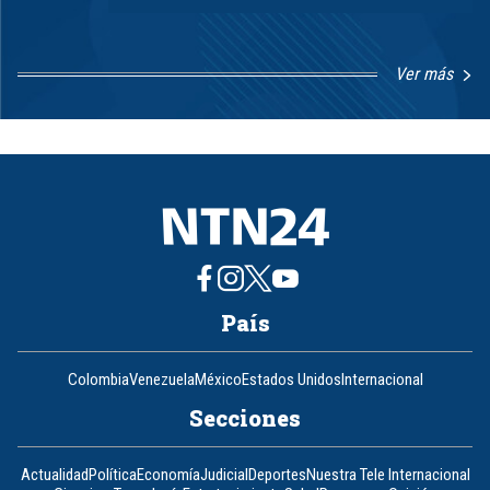
Ver más
Item
1
of
8
País
Colombia
Venezuela
México
Estados Unidos
Internacional
Secciones
Actualidad
Política
Economía
Judicial
Deportes
Nuestra Tele Internacional