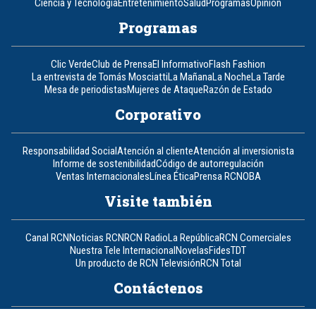
Ciencia y Tecnología
Entretenimiento
Salud
Programas
Opinión
Programas
Clic Verde
Club de Prensa
El Informativo
Flash Fashion
La entrevista de Tomás Mosciatti
La Mañana
La Noche
La Tarde
Mesa de periodistas
Mujeres de Ataque
Razón de Estado
Corporativo
Responsabilidad Social
Atención al cliente
Atención al inversionista
Informe de sostenibilidad
Código de autorregulación
Ventas Internacionales
Línea Ética
Prensa RCN
OBA
Visite también
Canal RCN
Noticias RCN
RCN Radio
La República
RCN Comerciales
Nuestra Tele Internacional
Novelas
Fides
TDT
Un producto de RCN Televisión
RCN Total
Contáctenos