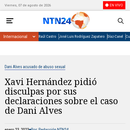
EN VIVO
Viernes, 07 de agosto de 2026
Raúl Castro
José Luis Rodríguez Zapatero
Díaz-Canel
Cu
Dani Alves acusado de abuso sexual
Xavi Hernández pidió
disculpas por sus
declaraciones sobre el caso
de Dani Alves
enero 23, 2023
Por: Redacción NTN24