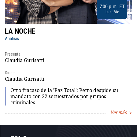
7:00 p.m. ET
Lun - Vie
LA NOCHE
L
Análisis
No
Presenta:
Pr
Claudia Gurisatti
Id
Dirige:
Dir
Claudia Gurisatti
Id
Otro fracaso de la 'Paz Total': Petro despide su
mandato con 22 secuestrados por grupos
criminales
Ver más
Item
1
of
5