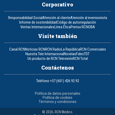
Corporativo
Responsabilidad Social
Atención al cliente
Atención al inversionista
Informe de sostenibilidad
Código de autorregulación
Ventas Internacionales
Línea Ética
Prensa RCN
OBA
Visite también
Canal RCN
Noticias RCN
RCN Radio
La República
RCN Comerciales
Nuestra Tele Internacional
Novelas
Fides
TDT
Un producto de RCN Televisión
RCN Total
Contáctenos
Teléfono
+57 (601) 426 92 92
Política de datos personales
Política de cookies
Términos y condiciones
© 2026, RCN Medios.