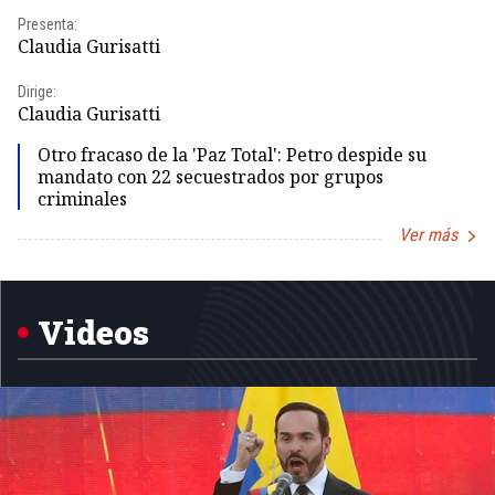
Presenta:
Pr
Claudia Gurisatti
Id
Dirige:
Dir
Claudia Gurisatti
Id
Otro fracaso de la 'Paz Total': Petro despide su
mandato con 22 secuestrados por grupos
criminales
Ver más
Item
1
of
5
Videos