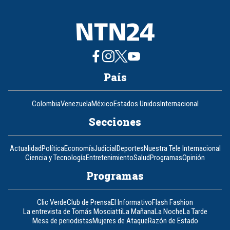
País
Colombia
Venezuela
México
Estados Unidos
Internacional
Secciones
Actualidad
Política
Economía
Judicial
Deportes
Nuestra Tele Internacional
Ciencia y Tecnología
Entretenimiento
Salud
Programas
Opinión
Programas
Clic Verde
Club de Prensa
El Informativo
Flash Fashion
La entrevista de Tomás Mosciatti
La Mañana
La Noche
La Tarde
Mesa de periodistas
Mujeres de Ataque
Razón de Estado