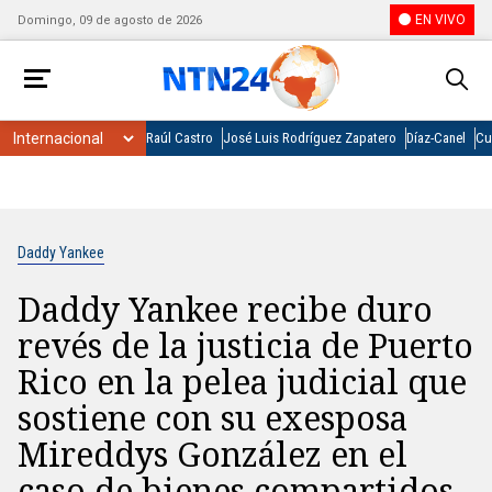
EN VIVO
Domingo, 09 de agosto de 2026
Raúl Castro
José Luis Rodríguez Zapatero
Díaz-Canel
Cu
Daddy Yankee
Daddy Yankee recibe duro
revés de la justicia de Puerto
Rico en la pelea judicial que
sostiene con su exesposa
Mireddys González en el
caso de bienes compartidos