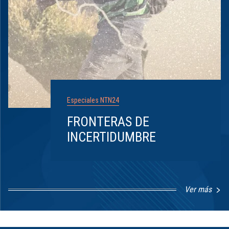
Especiales NTN24
FRONTERAS DE
INCERTIDUMBRE
Ver más
Item
1
of
8