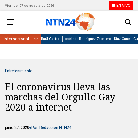
EN VIVO
Viernes, 07 de agosto de 2026
Raúl Castro
José Luis Rodríguez Zapatero
Díaz-Canel
Cu
Entretenimiento
El coronavirus lleva las
marchas del Orgullo Gay
2020 a internet
junio 27, 2020
Por: Redacción NTN24