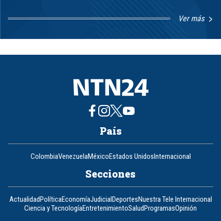
Ver más
Item
1
of
8
País
Colombia
Venezuela
México
Estados Unidos
Internacional
Secciones
Actualidad
Política
Economía
Judicial
Deportes
Nuestra Tele Internacional
Ciencia y Tecnología
Entretenimiento
Salud
Programas
Opinión