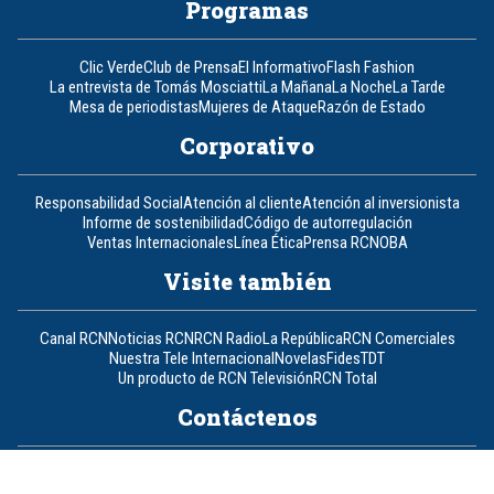
Programas
Clic Verde
Club de Prensa
El Informativo
Flash Fashion
La entrevista de Tomás Mosciatti
La Mañana
La Noche
La Tarde
Mesa de periodistas
Mujeres de Ataque
Razón de Estado
Corporativo
Responsabilidad Social
Atención al cliente
Atención al inversionista
Informe de sostenibilidad
Código de autorregulación
Ventas Internacionales
Línea Ética
Prensa RCN
OBA
Visite también
Canal RCN
Noticias RCN
RCN Radio
La República
RCN Comerciales
Nuestra Tele Internacional
Novelas
Fides
TDT
Un producto de RCN Televisión
RCN Total
Contáctenos
Teléfono
+57 (601) 426 92 92