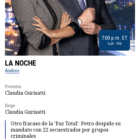
7:00 p.m. ET
Lun - Vie
LA NOCHE
L
Análisis
No
Presenta:
Pr
Claudia Gurisatti
Id
Dirige:
Dir
Claudia Gurisatti
Id
Otro fracaso de la 'Paz Total': Petro despide su
mandato con 22 secuestrados por grupos
criminales