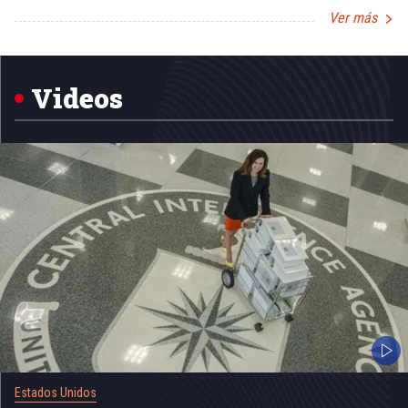
Ver más
Item
1
of
5
Videos
Estados Unidos