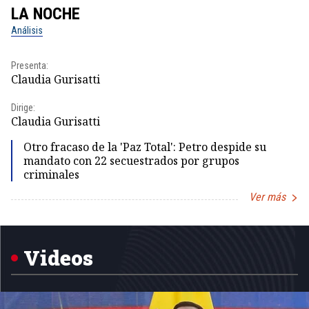
LA NOCHE
L
Análisis
No
Presenta:
Pr
Claudia Gurisatti
Id
Dirige:
Dir
Claudia Gurisatti
Id
Otro fracaso de la 'Paz Total': Petro despide su
mandato con 22 secuestrados por grupos
criminales
Ver más
Item
1
of
5
Videos