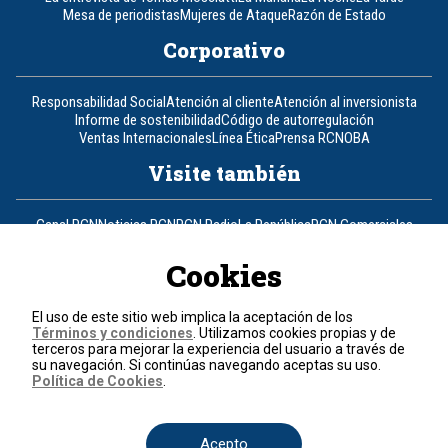
Mesa de periodistas
Mujeres de Ataque
Razón de Estado
Corporativo
Responsabilidad Social
Atención al cliente
Atención al inversionista
Informe de sostenibilidad
Código de autorregulación
Ventas Internacionales
Línea Ética
Prensa RCN
OBA
Visite también
Canal RCN
Noticias RCN
RCN Radio
La República
RCN Comerciales
Nuestra Tele Internacional
Novelas
Fides
TDT
Un producto de RCN Televisión
RCN Total
Cookies
Contáctenos
El uso de este sitio web implica la aceptación de los
Términos y condiciones
. Utilizamos cookies propias y de
Teléfono
+57 (601) 426 92 92
terceros para mejorar la experiencia del usuario a través de
su navegación. Si continúas navegando aceptas su uso.
Política de Cookies
.
Política de datos personales
Política de cookies
Términos y condiciones
Acepto