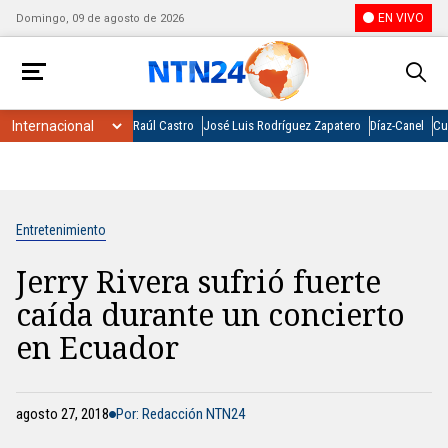
EN VIVO
Domingo, 09 de agosto de 2026
Raúl Castro
José Luis Rodríguez Zapatero
Díaz-Canel
Cu
Entretenimiento
Jerry Rivera sufrió fuerte
caída durante un concierto
en Ecuador
agosto 27, 2018
Por: Redacción NTN24