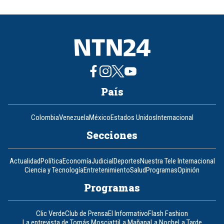
of
8
País
Colombia
Venezuela
México
Estados Unidos
Internacional
Secciones
Actualidad
Política
Economía
Judicial
Deportes
Nuestra Tele Internacional
Ciencia y Tecnología
Entretenimiento
Salud
Programas
Opinión
Programas
Clic Verde
Club de Prensa
El Informativo
Flash Fashion
La entrevista de Tomás Mosciatti
La Mañana
La Noche
La Tarde