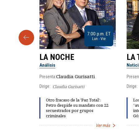
9:30 a.m. ET
7:00 p.m. ET
Sab
Lun - Vie
LA NOCHE
LA 
Análisis
Notic
lgo
Claudia Gurisatti
Presenta:
Presen
Dirige:
Claudia Gurisatti
Dirige:
ño acelera
Otro fracaso de la 'Paz Total':
Los
 llevar al
Petro despide su mandato con 22
“av
rds de calor,
secuestrados por grupos
int
criminales
Gó
Ver más
Ver más
Item
1