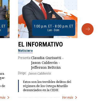
. ET
1:00 p.m. ET - 8:00 p.m. ET
e
Lun - Dom
EL INFORMATIVO
CLUB D
Noticiero
Análisis
Claudia Gurisatti -
Presenta:
Jason Calderón -
Robe
Presenta:
Jefferson Beltrán
Dirige:
Jason Calderón
ara
gar
Dinorah Fig
Estos son los terribles delitos del
instalación
o de
régimen de los Ortega-Murillo
diálogo par
denunciados en la CIDH
democracia
 más
Ver más