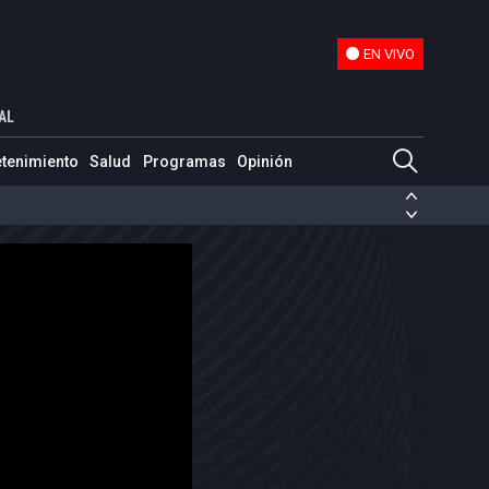
EN VIVO
EN VIVO
AL
etenimiento
Salud
Programas
Opinión
ias de las FARC
ezuela
Nicolás Maduro
Disidencias de las FARC
 en Venezuela
Nicolás Maduro