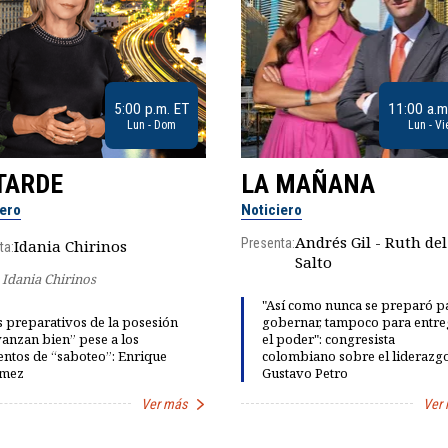
5:00 p.m. ET
11:00 a.m
Lun - Dom
Lun - Vi
TARDE
LA MAÑANA
iero
Noticiero
Andrés Gil - Ruth del
Presenta:
Idania Chirinos
ta:
Salto
Idania Chirinos
"Así como nunca se preparó p
 preparativos de la posesión
gobernar, tampoco para entre
anzan bien” pese a los
el poder": congresista
entos de “saboteo”: Enrique
colombiano sobre el liderazg
mez
Gustavo Petro
Ver más
Ver