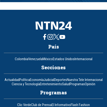
1
of
8
País
Colombia
Venezuela
México
Estados Unidos
Internacional
Secciones
Actualidad
Política
Economía
Judicial
Deportes
Nuestra Tele Internacional
Ciencia y Tecnología
Entretenimiento
Salud
Programas
Opinión
Programas
Clic Verde
Club de Prensa
El Informativo
Flash Fashion