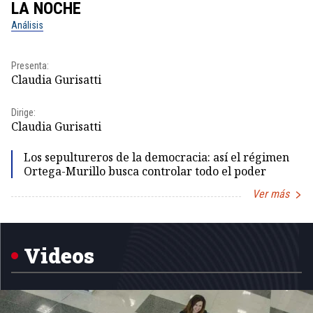
LA NOCHE
L
Análisis
No
Pr
Presenta:
Id
Claudia Gurisatti
Dir
Dirige:
Id
Claudia Gurisatti
Los sepultureros de la democracia: así el régimen
Ortega-Murillo busca controlar todo el poder
Ver más
Item
1
of
5
Videos