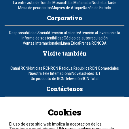
La entrevista de Tomás Mosciatti
La Mañana
La Noche
La Tarde
Mesa de periodistas
Mujeres de Ataque
Razón de Estado
Corporativo
Responsabilidad Social
Atención al cliente
Atención al inversionista
Informe de sostenibilidad
Código de autorregulación
Ventas Internacionales
Línea Ética
Prensa RCN
OBA
Visite también
Canal RCN
Noticias RCN
RCN Radio
La República
RCN Comerciales
Nuestra Tele Internacional
Novelas
Fides
TDT
Un producto de RCN Televisión
RCN Total
Contáctenos
Teléfono
+57 (601) 426 92 92
Cookies
Política de datos personales
Política de cookies
El uso de este sitio web implica la aceptación de los
Términos y condiciones
Términos y condiciones
. Utilizamos cookies propias y de