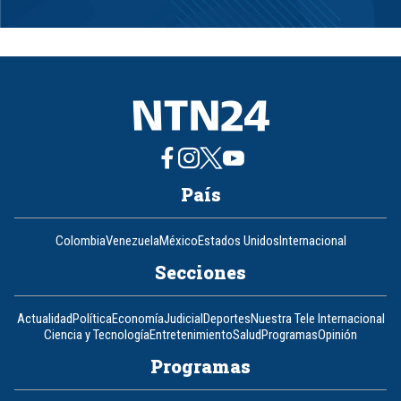
Item
1
of
8
País
Colombia
Venezuela
México
Estados Unidos
Internacional
Secciones
Actualidad
Política
Economía
Judicial
Deportes
Nuestra Tele Internacional
Ciencia y Tecnología
Entretenimiento
Salud
Programas
Opinión
Programas