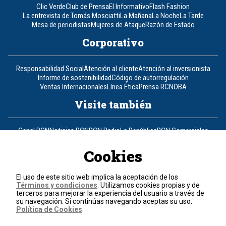
Clic Verde
Club de Prensa
El Informativo
Flash Fashion
La entrevista de Tomás Mosciatti
La Mañana
La Noche
La Tarde
Mesa de periodistas
Mujeres de Ataque
Razón de Estado
Corporativo
Responsabilidad Social
Atención al cliente
Atención al inversionista
Informe de sostenibilidad
Código de autorregulación
Ventas Internacionales
Línea Ética
Prensa RCN
OBA
Visite también
Canal RCN
Noticias RCN
RCN Radio
La República
RCN Comerciales
Nuestra Tele Internacional
Novelas
Fides
TDT
Un producto de RCN Televisión
RCN Total
Cookies
Contáctenos
El uso de este sitio web implica la aceptación de los
Términos y condiciones
. Utilizamos cookies propias y de
Teléfono
+57 (601) 426 92 92
terceros para mejorar la experiencia del usuario a través de
su navegación. Si continúas navegando aceptas su uso.
Política de Cookies
.
Política de datos personales
Política de cookies