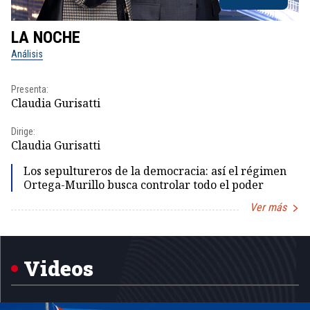
LA NOCHE
L
Análisis
No
Presenta:
Pr
Claudia Gurisatti
Id
Dirige:
Dir
Claudia Gurisatti
Id
Los sepultureros de la democracia: así el régimen
Ortega-Murillo busca controlar todo el poder
Ver más
Item
1
of
5
Videos