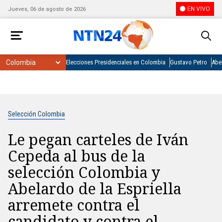
EN VIVO
Jueves, 06 de agosto de 2026
Elecciones Presidenciales en Colombia
Gustavo Petro
Abel
Selección Colombia
Le pegan carteles de Iván
Cepeda al bus de la
selección Colombia y
Abelardo de la Espriella
arremete contra el
candidato y contra el