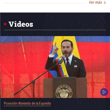
Ver más
Item
1
of
5
Videos
Posesión Abelardo de la Espriella