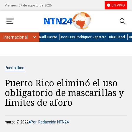
EN VIVO
Viernes, 07 de agosto de 2026
Raúl Castro
José Luis Rodríguez Zapatero
Díaz-Canel
Cu
Puerto Rico
Puerto Rico eliminó el uso
obligatorio de mascarillas y
límites de aforo
marzo 7, 2022
Por: Redacción NTN24