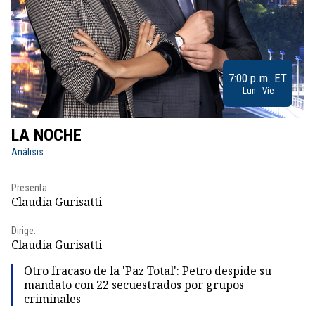
7:00 p.m. ET
Lun - Vie
LA NOCHE
L
Análisis
No
Presenta:
Pr
Claudia Gurisatti
Id
Dirige:
Dir
Claudia Gurisatti
Id
Otro fracaso de la 'Paz Total': Petro despide su
mandato con 22 secuestrados por grupos
criminales