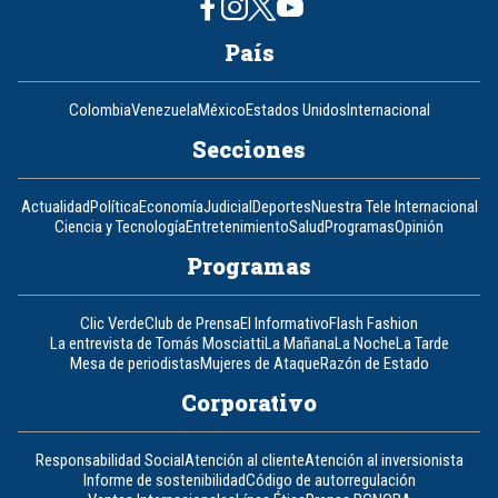
País
Colombia
Venezuela
México
Estados Unidos
Internacional
Secciones
Actualidad
Política
Economía
Judicial
Deportes
Nuestra Tele Internacional
Ciencia y Tecnología
Entretenimiento
Salud
Programas
Opinión
Programas
Clic Verde
Club de Prensa
El Informativo
Flash Fashion
La entrevista de Tomás Mosciatti
La Mañana
La Noche
La Tarde
Mesa de periodistas
Mujeres de Ataque
Razón de Estado
Corporativo
Responsabilidad Social
Atención al cliente
Atención al inversionista
Informe de sostenibilidad
Código de autorregulación