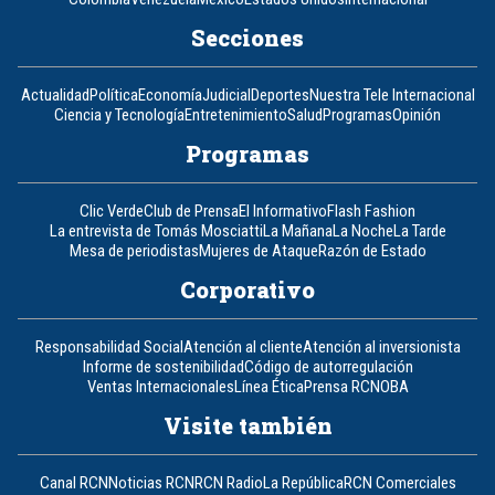
Secciones
Actualidad
Política
Economía
Judicial
Deportes
Nuestra Tele Internacional
Ciencia y Tecnología
Entretenimiento
Salud
Programas
Opinión
Programas
Clic Verde
Club de Prensa
El Informativo
Flash Fashion
La entrevista de Tomás Mosciatti
La Mañana
La Noche
La Tarde
Mesa de periodistas
Mujeres de Ataque
Razón de Estado
Corporativo
Responsabilidad Social
Atención al cliente
Atención al inversionista
Informe de sostenibilidad
Código de autorregulación
Ventas Internacionales
Línea Ética
Prensa RCN
OBA
Visite también
Canal RCN
Noticias RCN
RCN Radio
La República
RCN Comerciales