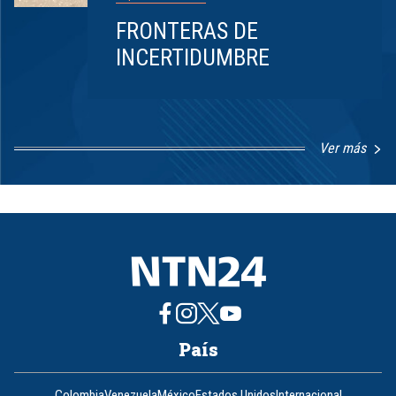
FRONTERAS DE
INCERTIDUMBRE
Ver más
Item
1
of
8
País
Colombia
Venezuela
México
Estados Unidos
Internacional