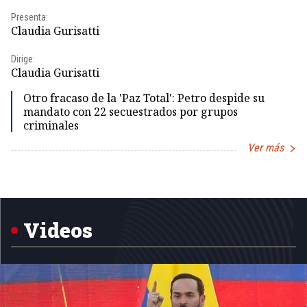
Presenta:
Pr
Claudia Gurisatti
Id
Dirige:
Dir
Claudia Gurisatti
Id
Otro fracaso de la 'Paz Total': Petro despide su
mandato con 22 secuestrados por grupos
criminales
Ver más
Item
1
of
5
Videos