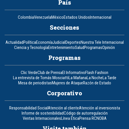
País
Colombia
Venezuela
México
Estados Unidos
Internacional
Secciones
Actualidad
Política
Economía
Judicial
Deportes
Nuestra Tele Internacional
Ciencia y Tecnología
Entretenimiento
Salud
Programas
Opinión
Programas
Clic Verde
Club de Prensa
El Informativo
Flash Fashion
La entrevista de Tomás Mosciatti
La Mañana
La Noche
La Tarde
Mesa de periodistas
Mujeres de Ataque
Razón de Estado
Corporativo
Responsabilidad Social
Atención al cliente
Atención al inversionista
Informe de sostenibilidad
Código de autorregulación
Ventas Internacionales
Línea Ética
Prensa RCN
OBA
Visite también