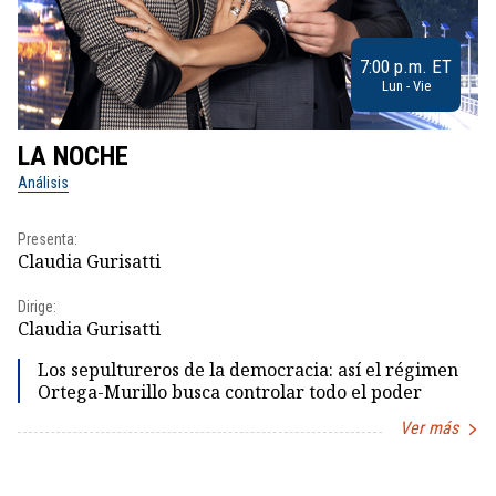
7:00 p.m. ET
Lun - Vie
LA NOCHE
L
Análisis
No
Presenta:
Pr
Claudia Gurisatti
Id
Dirige:
Dir
Claudia Gurisatti
Id
Los sepultureros de la democracia: así el régimen
Ortega-Murillo busca controlar todo el poder
Ver más
Item
1
of