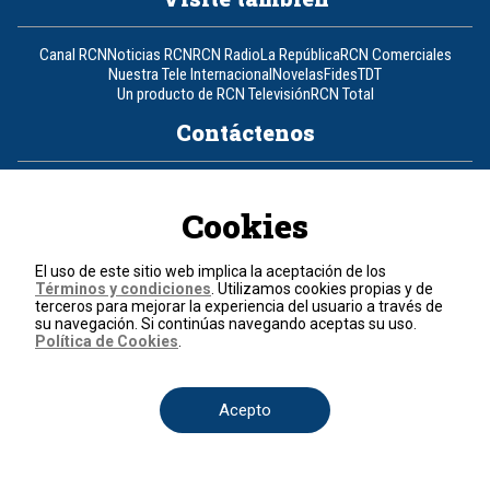
Canal RCN
Noticias RCN
RCN Radio
La República
RCN Comerciales
Nuestra Tele Internacional
Novelas
Fides
TDT
Un producto de RCN Televisión
RCN Total
Contáctenos
Teléfono
+57 (601) 426 92 92
Cookies
Política de datos personales
Política de cookies
El uso de este sitio web implica la aceptación de los
Términos y condiciones
Términos y condiciones
. Utilizamos cookies propias y de
terceros para mejorar la experiencia del usuario a través de
© 2026, RCN Medios.
su navegación. Si continúas navegando aceptas su uso.
Todos los derechos reservados.
Política de Cookies
.
Organización Ardila Lülle - www.oal.com.co
Acepto