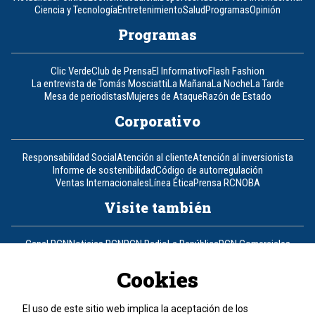
Ciencia y Tecnología
Entretenimiento
Salud
Programas
Opinión
Programas
Clic Verde
Club de Prensa
El Informativo
Flash Fashion
La entrevista de Tomás Mosciatti
La Mañana
La Noche
La Tarde
Mesa de periodistas
Mujeres de Ataque
Razón de Estado
Corporativo
Responsabilidad Social
Atención al cliente
Atención al inversionista
Informe de sostenibilidad
Código de autorregulación
Ventas Internacionales
Línea Ética
Prensa RCN
OBA
Visite también
Canal RCN
Noticias RCN
RCN Radio
La República
RCN Comerciales
Nuestra Tele Internacional
Novelas
Fides
TDT
Un producto de RCN Televisión
RCN Total
Cookies
Contáctenos
El uso de este sitio web implica la aceptación de los