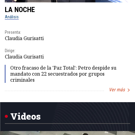
LA NOCHE
L
Análisis
No
Presenta:
Pr
Claudia Gurisatti
Id
Dirige:
Dir
Claudia Gurisatti
Id
Otro fracaso de la 'Paz Total': Petro despide su
mandato con 22 secuestrados por grupos
criminales
Ver más
Item
1
of
5
Videos