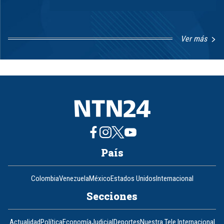
Ver más
Item
1
of
8
País
Colombia
Venezuela
México
Estados Unidos
Internacional
Secciones
Actualidad
Política
Economía
Judicial
Deportes
Nuestra Tele Internacional