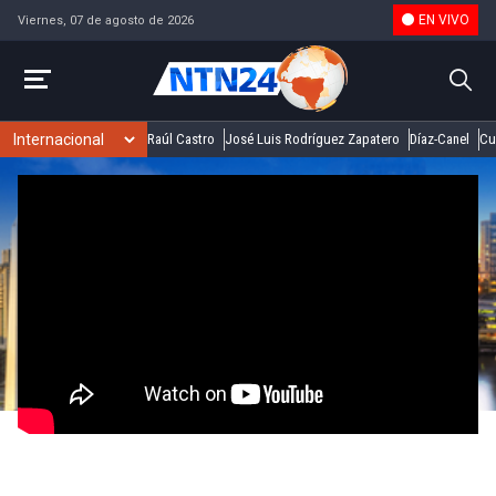
EN VIVO
Viernes, 07 de agosto de 2026
Raúl Castro
José Luis Rodríguez Zapatero
Díaz-Canel
Cu