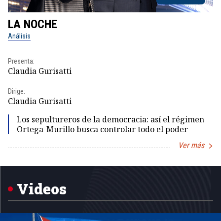
LA NOCHE
L
Análisis
No
Presenta:
Pr
Claudia Gurisatti
Id
Dirige:
Dir
Claudia Gurisatti
Id
Los sepultureros de la democracia: así el régimen
Ortega-Murillo busca controlar todo el poder
Ver más
Item
1
of
5
Videos