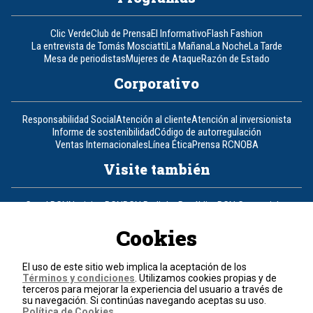
Clic Verde
Club de Prensa
El Informativo
Flash Fashion
La entrevista de Tomás Mosciatti
La Mañana
La Noche
La Tarde
Mesa de periodistas
Mujeres de Ataque
Razón de Estado
Corporativo
Responsabilidad Social
Atención al cliente
Atención al inversionista
Informe de sostenibilidad
Código de autorregulación
Ventas Internacionales
Línea Ética
Prensa RCN
OBA
Visite también
Canal RCN
Noticias RCN
RCN Radio
La República
RCN Comerciales
Nuestra Tele Internacional
Novelas
Fides
TDT
Cookies
Un producto de RCN Televisión
RCN Total
Contáctenos
El uso de este sitio web implica la aceptación de los
Términos y condiciones
. Utilizamos cookies propias y de
terceros para mejorar la experiencia del usuario a través de
Teléfono
+57 (601) 426 92 92
su navegación. Si continúas navegando aceptas su uso.
Política de Cookies
.