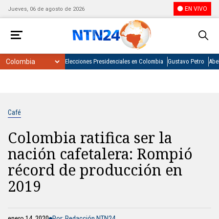
EN VIVO
Jueves, 06 de agosto de 2026
Elecciones Presidenciales en Colombia
Gustavo Petro
Abel
Café
Colombia ratifica ser la
nación cafetalera: Rompió
récord de producción en
2019
enero 14, 2020
Por: Redacción NTN24