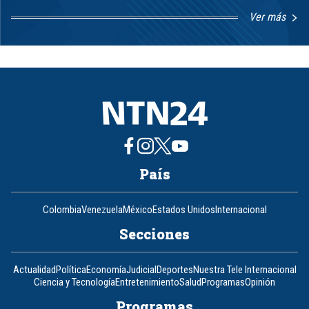
Ver más
Item
1
of
8
País
Colombia
Venezuela
México
Estados Unidos
Internacional
Secciones
Actualidad
Política
Economía
Judicial
Deportes
Nuestra Tele Internacional
Ciencia y Tecnología
Entretenimiento
Salud
Programas
Opinión
Programas