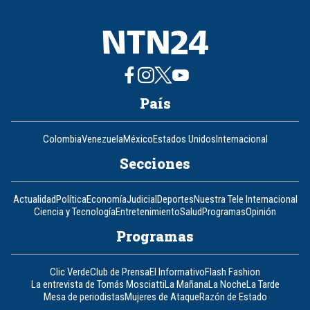
País
Colombia
Venezuela
México
Estados Unidos
Internacional
Secciones
Actualidad
Política
Economía
Judicial
Deportes
Nuestra Tele Internacional
Ciencia y Tecnología
Entretenimiento
Salud
Programas
Opinión
Programas
Clic Verde
Club de Prensa
El Informativo
Flash Fashion
La entrevista de Tomás Mosciatti
La Mañana
La Noche
La Tarde
Mesa de periodistas
Mujeres de Ataque
Razón de Estado