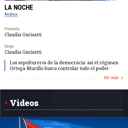
LA NOCHE
L
Análisis
No
Presenta:
Pr
Claudia Gurisatti
Id
Dirige:
Dir
Claudia Gurisatti
Id
Los sepultureros de la democracia: así el régimen
Ortega-Murillo busca controlar todo el poder
Ver más
Item
1
of
5
Videos