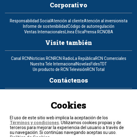
Corporativo
Responsabilidad Social
Atención al cliente
Atención al inversionista
Informe de sostenibilidad
Código de autorregulación
Ventas Internacionales
Línea Ética
Prensa RCN
OBA
Visite también
Canal RCN
Noticias RCN
RCN Radio
La República
RCN Comerciales
Nuestra Tele Internacional
Novelas
Fides
TDT
Un producto de RCN Televisión
RCN Total
Contáctenos
Teléfono
+57 (601) 426 92 92
Cookies
Política de datos personales
Política de cookies
El uso de este sitio web implica la aceptación de los
Términos y condiciones
Términos y condiciones
. Utilizamos cookies propias y de
terceros para mejorar la experiencia del usuario a través de
su navegación. Si continúas navegando aceptas su uso.
© 2026, RCN Medios.