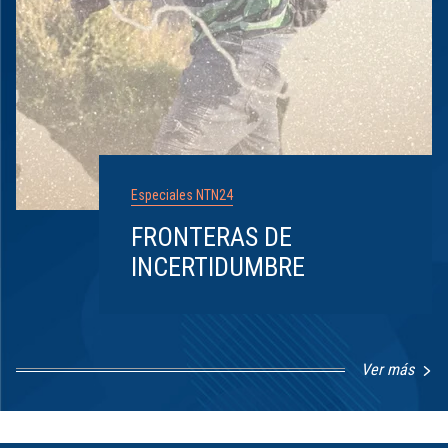
Especiales NTN24
FRONTERAS DE
INCERTIDUMBRE
Ver más
Item
1
of
8