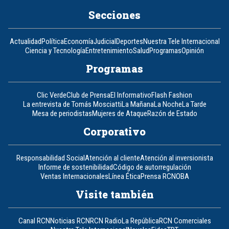
Secciones
Actualidad
Política
Economía
Judicial
Deportes
Nuestra Tele Internacional
Ciencia y Tecnología
Entretenimiento
Salud
Programas
Opinión
Programas
Clic Verde
Club de Prensa
El Informativo
Flash Fashion
La entrevista de Tomás Mosciatti
La Mañana
La Noche
La Tarde
Mesa de periodistas
Mujeres de Ataque
Razón de Estado
Corporativo
Responsabilidad Social
Atención al cliente
Atención al inversionista
Informe de sostenibilidad
Código de autorregulación
Ventas Internacionales
Línea Ética
Prensa RCN
OBA
Visite también
Canal RCN
Noticias RCN
RCN Radio
La República
RCN Comerciales