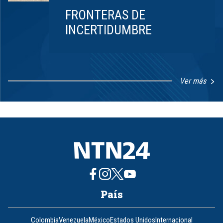
FRONTERAS DE
INCERTIDUMBRE
Ver más
Item
1
of
8
País
Colombia
Venezuela
México
Estados Unidos
Internacional