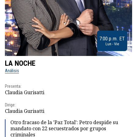
7:00 p.m. ET
Lun - Vie
LA NOCHE
L
Análisis
No
Presenta:
Pr
Claudia Gurisatti
Id
Dirige:
Dir
Claudia Gurisatti
Id
Otro fracaso de la 'Paz Total': Petro despide su
mandato con 22 secuestrados por grupos
criminales