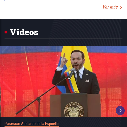
Ver más
Item
1
of
5
Videos
Posesión Abelardo de la Espriella