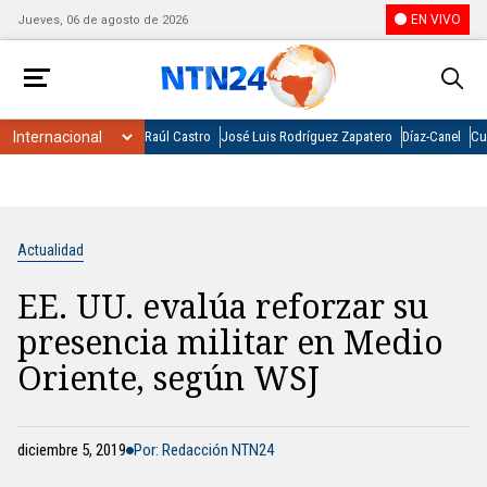
EN VIVO
Jueves, 06 de agosto de 2026
Raúl Castro
José Luis Rodríguez Zapatero
Díaz-Canel
Cu
Actualidad
EE. UU. evalúa reforzar su
presencia militar en Medio
Oriente, según WSJ
diciembre 5, 2019
Por: Redacción NTN24