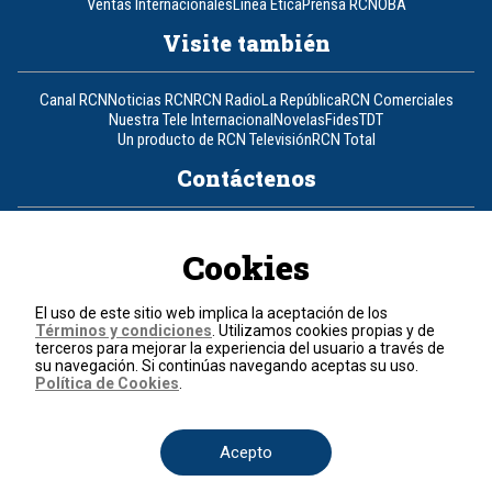
Ventas Internacionales
Línea Ética
Prensa RCN
OBA
Visite también
Canal RCN
Noticias RCN
RCN Radio
La República
RCN Comerciales
Nuestra Tele Internacional
Novelas
Fides
TDT
Un producto de RCN Televisión
RCN Total
Contáctenos
Teléfono
+57 (601) 426 92 92
Cookies
Política de datos personales
Política de cookies
El uso de este sitio web implica la aceptación de los
Términos y condiciones
Términos y condiciones
. Utilizamos cookies propias y de
terceros para mejorar la experiencia del usuario a través de
su navegación. Si continúas navegando aceptas su uso.
© 2026, RCN Medios.
Política de Cookies
.
Todos los derechos reservados.
Organización Ardila Lülle - www.oal.com.co
Acepto