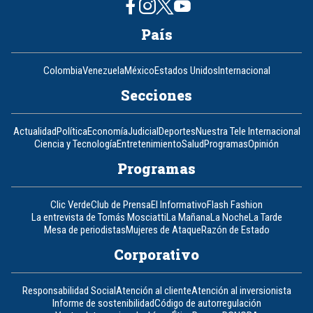
País
Colombia
Venezuela
México
Estados Unidos
Internacional
Secciones
Actualidad
Política
Economía
Judicial
Deportes
Nuestra Tele Internacional
Ciencia y Tecnología
Entretenimiento
Salud
Programas
Opinión
Programas
Clic Verde
Club de Prensa
El Informativo
Flash Fashion
La entrevista de Tomás Mosciatti
La Mañana
La Noche
La Tarde
Mesa de periodistas
Mujeres de Ataque
Razón de Estado
Corporativo
Responsabilidad Social
Atención al cliente
Atención al inversionista
Informe de sostenibilidad
Código de autorregulación