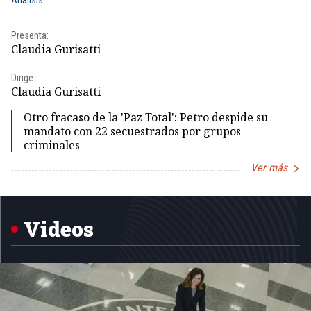
Análisis
No
Presenta:
Pr
Claudia Gurisatti
Id
Dirige:
Dir
Claudia Gurisatti
Id
Otro fracaso de la 'Paz Total': Petro despide su
mandato con 22 secuestrados por grupos
criminales
Ver más
Item
1
of
5
Videos