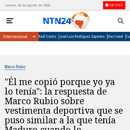
EN VIVO
Jueves, 06 de agosto de 2026
Raúl Castro
José Luis Rodríguez Zapatero
Díaz-Canel
Cu
Marco Rubio
"Él me copió porque yo ya
lo tenía": la respuesta de
Marco Rubio sobre
vestimenta deportiva que se
puso similar a la que tenía
Maduro cuando lo