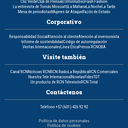
Clic Verde
Club de Prensa
El Informativo
Flash Fashion
La entrevista de Tomás Mosciatti
La Mañana
La Noche
La Tarde
Mesa de periodistas
Mujeres de Ataque
Razón de Estado
Corporativo
Responsabilidad Social
Atención al cliente
Atención al inversionista
Informe de sostenibilidad
Código de autorregulación
Ventas Internacionales
Línea Ética
Prensa RCN
OBA
Visite también
Canal RCN
Noticias RCN
RCN Radio
La República
RCN Comerciales
Nuestra Tele Internacional
Novelas
Fides
TDT
Un producto de RCN Televisión
RCN Total
Contáctenos
Teléfono
+57 (601) 426 92 92
Política de datos personales
Política de cookies