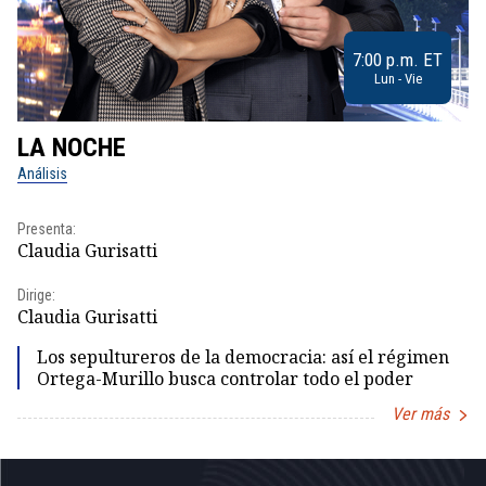
7:00 p.m. ET
Lun - Vie
LA NOCHE
L
Análisis
No
Presenta:
Pr
Claudia Gurisatti
Id
Dirige:
Dir
Claudia Gurisatti
Id
Los sepultureros de la democracia: así el régimen
Ortega-Murillo busca controlar todo el poder
Ver más
Item
1
of