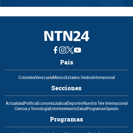
1
of
8
País
Colombia
Venezuela
México
Estados Unidos
Internacional
Secciones
Actualidad
Política
Economía
Judicial
Deportes
Nuestra Tele Internacional
Ciencia y Tecnología
Entretenimiento
Salud
Programas
Opinión
Programas