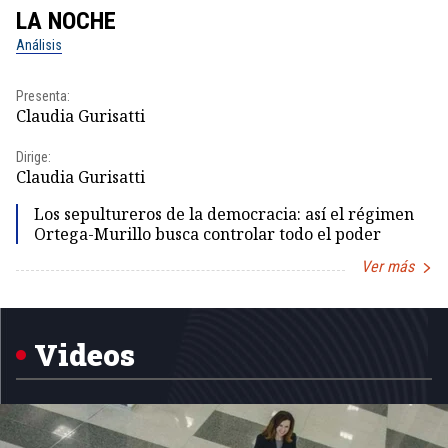
LA NOCHE
L
Análisis
No
Presenta:
Pr
Claudia Gurisatti
Id
Dirige:
Dir
Claudia Gurisatti
Id
Los sepultureros de la democracia: así el régimen
Ortega-Murillo busca controlar todo el poder
Ver más
Item
1
of
5
Videos