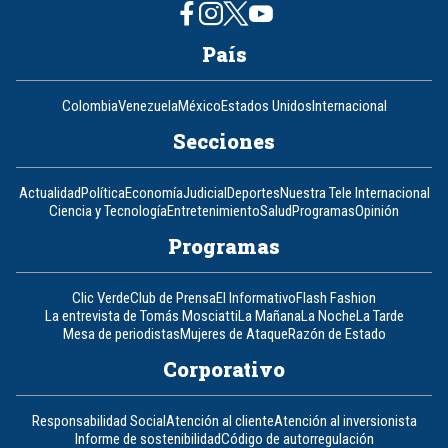
País
Colombia
Venezuela
México
Estados Unidos
Internacional
Secciones
Actualidad
Política
Economía
Judicial
Deportes
Nuestra Tele Internacional
Ciencia y Tecnología
Entretenimiento
Salud
Programas
Opinión
Programas
Clic Verde
Club de Prensa
El Informativo
Flash Fashion
La entrevista de Tomás Mosciatti
La Mañana
La Noche
La Tarde
Mesa de periodistas
Mujeres de Ataque
Razón de Estado
Corporativo
Responsabilidad Social
Atención al cliente
Atención al inversionista
Informe de sostenibilidad
Código de autorregulación