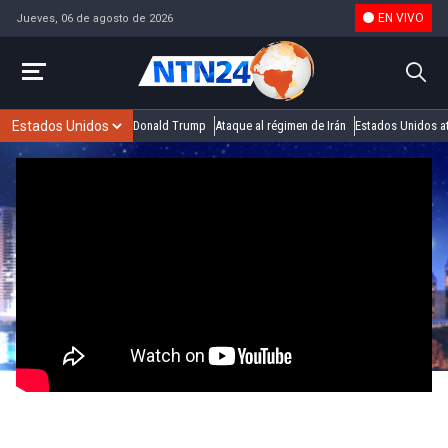
EN VIVO
Jueves, 06 de agosto de 2026
Donald Trump
Ataque al régimen de Irán
Estados Unidos at