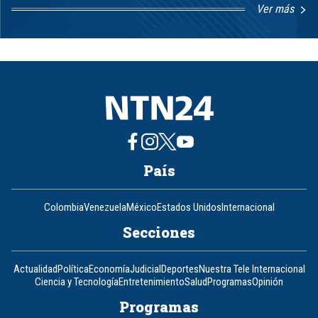
Ver más
Item
1
of
8
País
Colombia
Venezuela
México
Estados Unidos
Internacional
Secciones
Actualidad
Política
Economía
Judicial
Deportes
Nuestra Tele Internacional
Ciencia y Tecnología
Entretenimiento
Salud
Programas
Opinión
Programas