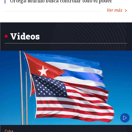
Ortega-Murillo busca controlar todo el poder
Ver más
Item
1
of
5
Videos
Cuba