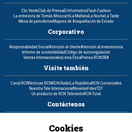
Clic Verde
Club de Prensa
El Informativo
Flash Fashion
La entrevista de Tomás Mosciatti
La Mañana
La Noche
La Tarde
Mesa de periodistas
Mujeres de Ataque
Razón de Estado
Corporativo
Responsabilidad Social
Atención al cliente
Atención al inversionista
Informe de sostenibilidad
Código de autorregulación
Ventas Internacionales
Línea Ética
Prensa RCN
OBA
Visite también
Canal RCN
Noticias RCN
RCN Radio
La República
RCN Comerciales
Nuestra Tele Internacional
Novelas
Fides
TDT
Un producto de RCN Televisión
RCN Total
Contáctenos
Teléfono
+57 (601) 426 92 92
Cookies