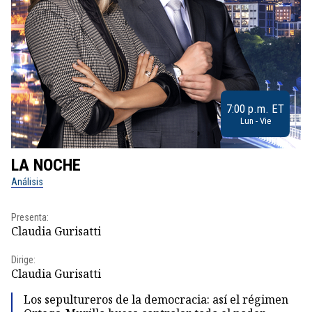
7:00 p.m. ET
Lun - Vie
LA NOCHE
L
Análisis
No
Presenta:
Pr
Claudia Gurisatti
Id
Dirige:
Dir
Claudia Gurisatti
Id
Los sepultureros de la democracia: así el régimen