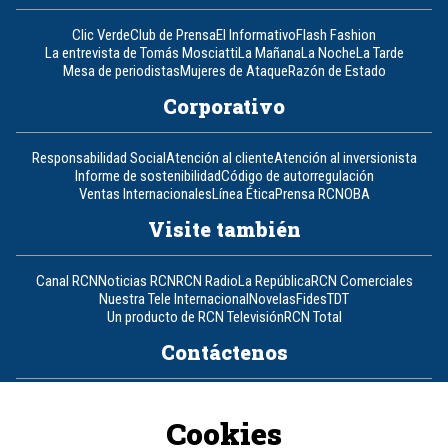
Clic Verde
Club de Prensa
El Informativo
Flash Fashion
La entrevista de Tomás Mosciatti
La Mañana
La Noche
La Tarde
Mesa de periodistas
Mujeres de Ataque
Razón de Estado
Corporativo
Responsabilidad Social
Atención al cliente
Atención al inversionista
Informe de sostenibilidad
Código de autorregulación
Ventas Internacionales
Línea Ética
Prensa RCN
OBA
Visite también
Canal RCN
Noticias RCN
RCN Radio
La República
RCN Comerciales
Nuestra Tele Internacional
Novelas
Fides
TDT
Un producto de RCN Televisión
RCN Total
Contáctenos
Teléfono
+57 (601) 426 92 92
Cookies