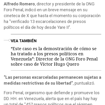
Alfredo Romero
, director y presidente de la ONG
Foro Penal, indicó en un breve mensaje en su
cineteca de X que hasta el momento su corporación
ha “verificado 13 excarcelaciones de presos
políticos el día de hoy desde Yare II”.
o
VEA TAMBIÉN
“Este caso es la demostración de cómo se
ha tratado a los presos políticos en
Venezuela”: Director de la ONG Foro Penal
sobre caso de Víctor Hugo Quero
“Las personas excarceladas permanecen sujetas a
medidas restrictivas de su libertad”
, puntualizó.
Foro Penal, organismo que defiende y promueve los
DD. HH. en Venezuela, alerta que en el país hay hay
un total de “457 presos políticos que el régimen