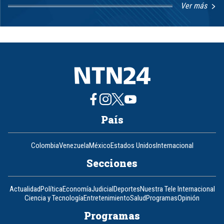
Ver más
Item
1
of
8
País
Colombia
Venezuela
México
Estados Unidos
Internacional
Secciones
Actualidad
Política
Economía
Judicial
Deportes
Nuestra Tele Internacional
Ciencia y Tecnología
Entretenimiento
Salud
Programas
Opinión
Programas