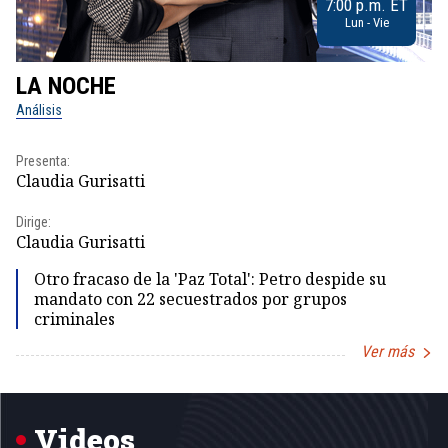
7:00 p.m. ET
Lun - Vie
LA NOCHE
L
Análisis
No
Presenta:
Pr
Claudia Gurisatti
Id
Dirige:
Dir
Claudia Gurisatti
Id
Otro fracaso de la 'Paz Total': Petro despide su
mandato con 22 secuestrados por grupos
criminales
Ver más
Item
1
of
5
Videos