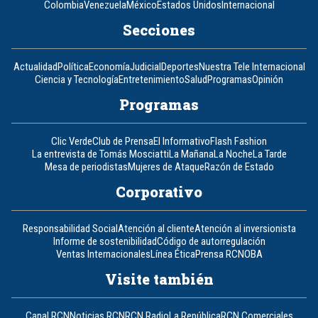
Colombia
Venezuela
México
Estados Unidos
Internacional
Secciones
Actualidad
Política
Economía
Judicial
Deportes
Nuestra Tele Internacional
Ciencia y Tecnología
Entretenimiento
Salud
Programas
Opinión
Programas
Clic Verde
Club de Prensa
El Informativo
Flash Fashion
La entrevista de Tomás Mosciatti
La Mañana
La Noche
La Tarde
Mesa de periodistas
Mujeres de Ataque
Razón de Estado
Corporativo
Responsabilidad Social
Atención al cliente
Atención al inversionista
Informe de sostenibilidad
Código de autorregulación
Ventas Internacionales
Línea Ética
Prensa RCN
OBA
Visite también
Canal RCN
Noticias RCN
RCN Radio
La República
RCN Comerciales