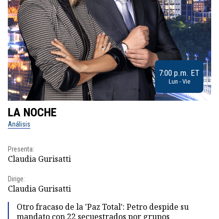
7:00 p.m. ET
Lun - Vie
LA NOCHE
L
Análisis
No
Presenta:
Pr
Claudia Gurisatti
Id
Dirige:
Dir
Claudia Gurisatti
Id
Otro fracaso de la 'Paz Total': Petro despide su
mandato con 22 secuestrados por grupos