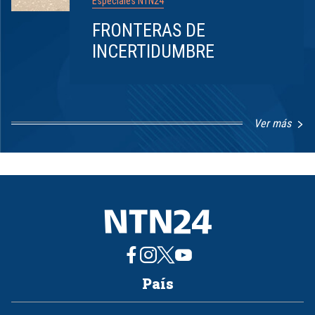
Especiales NTN24
FRONTERAS DE
INCERTIDUMBRE
Ver más
Item
1
of
8
País