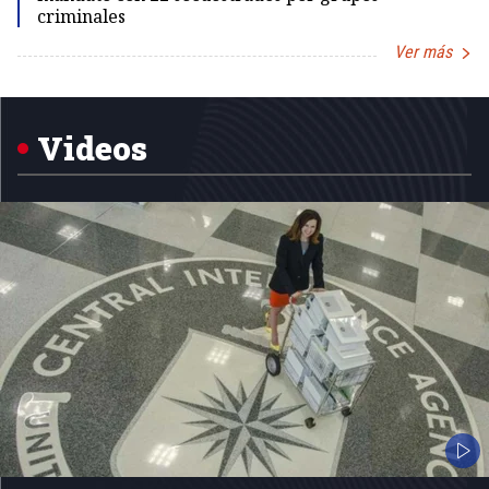
criminales
Ver más
Item
1
of
5
Videos