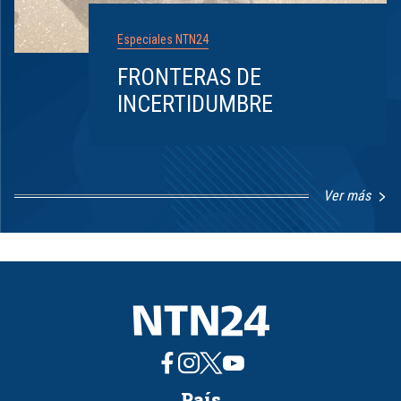
Especiales NTN24
FRONTERAS DE
INCERTIDUMBRE
Ver más
Item
1
of
8
País