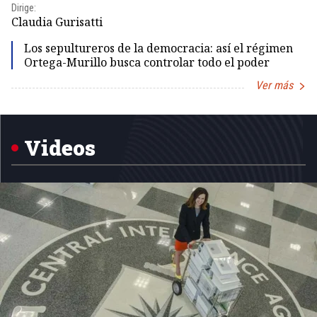
Dirige:
Dir
Claudia Gurisatti
Id
Los sepultureros de la democracia: así el régimen
Ortega-Murillo busca controlar todo el poder
Ver más
Item
1
of
5
Videos