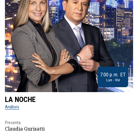
7:00 p.m. ET
Lun - Vie
LA NOCHE
L
Análisis
No
Presenta:
Pr
Claudia Gurisatti
Id