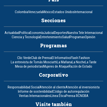
Colombia
Venezuela
México
Estados Unidos
Internacional
Secciones
Actualidad
Política
Economía
Judicial
Deportes
Nuestra Tele Internacional
Ciencia y Tecnología
Entretenimiento
Salud
Programas
Opinión
Programas
Clic Verde
Club de Prensa
El Informativo
Flash Fashion
La entrevista de Tomás Mosciatti
La Mañana
La Noche
La Tarde
Mesa de periodistas
Mujeres de Ataque
Razón de Estado
Corporativo
Responsabilidad Social
Atención al cliente
Atención al inversionista
Informe de sostenibilidad
Código de autorregulación
Ventas Internacionales
Línea Ética
Prensa RCN
OBA
Visite también