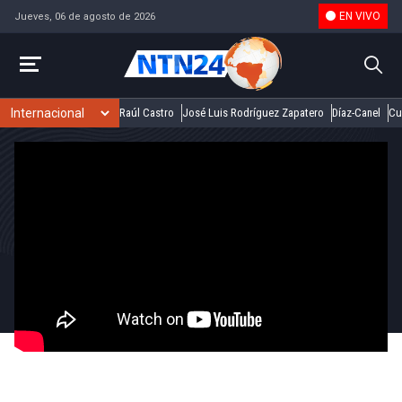
EN VIVO
Jueves, 06 de agosto de 2026
Raúl Castro
José Luis Rodríguez Zapatero
Díaz-Canel
Cu